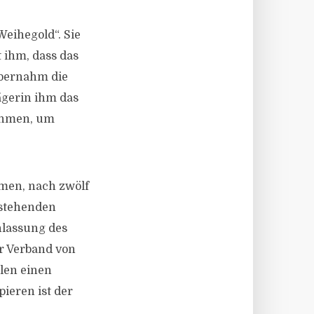
Weihegold“. Sie
 ihm, dass das
übernahm die
ägerin ihm das
nehmen, um
amen, nach zwölf
 stehenden
nlassung des
er Verband von
hlen einen
ieren ist der