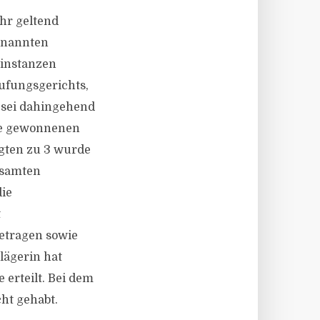
ihr geltend
genannten
rinstanzen
rufungsgerichts,
 sei dahingehend
me gewonnenen
agten zu 3 wurde
esamten
die
t
etragen sowie
lägerin hat
erteilt. Bei dem
ht gehabt.