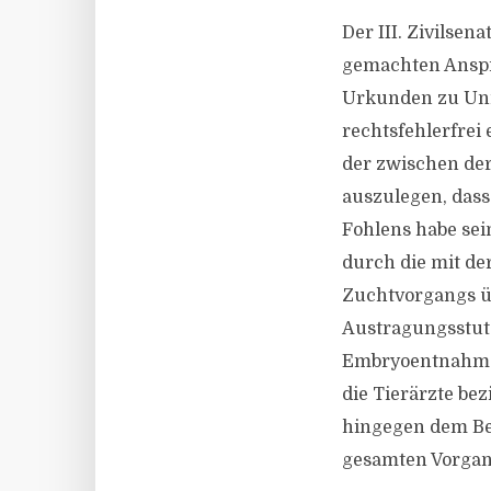
Der III. Zivilsen
gemachten Ansprü
Urkunden zu Unre
rechtsfehlerfrei
der zwischen der
auszulegen, das
Fohlens habe sei
durch die mit de
Zuchtvorgangs üb
Austragungsstut
Embryoentnahme 
die Tierärzte be
hingegen dem Bek
gesamten Vorgang