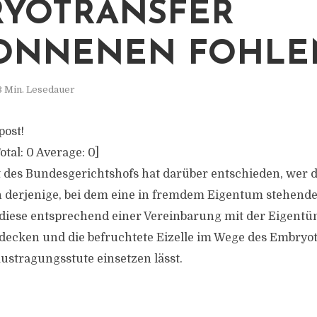
YOTRANSFER
ONNENEN FOHLE
3 Min. Lesedauer
post!
otal:
0
Average:
0
]
nat des Bundesgerichtshofs hat darüber entschieden, wer 
n derjenige, bei dem eine in fremdem Eigentum stehende
t, diese entsprechend einer Vereinbarung mit der Eigentü
 decken und die befruchtete Eizelle im Wege des Embryot
stragungsstute einsetzen lässt.