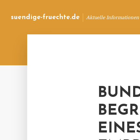
suendige-fruechte.de
Aktuelle Informationen
BUND
BEGR
EINE