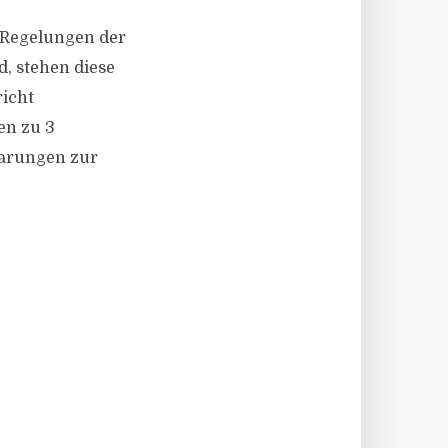
n Regelungen der
d, stehen diese
icht
en zu 3
barungen zur