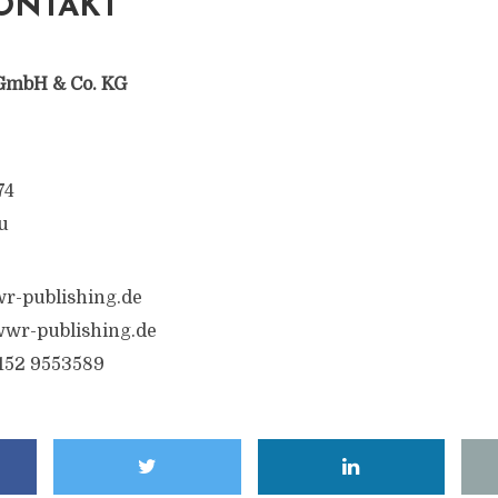
ONTAKT
GmbH & Co. KG
74
u
r-publishing.de
wr-publishing.de
6152 9553589