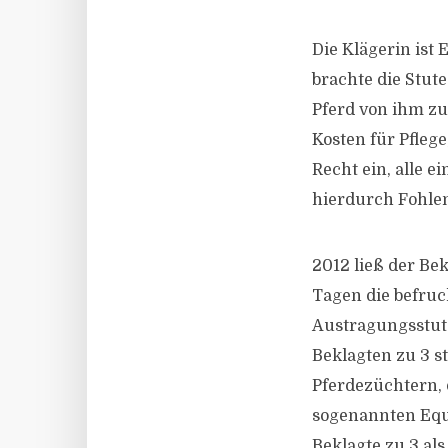
Die Klägerin ist
brachte die Stute
Pferd von ihm zu
Kosten für Pfleg
Recht ein, alle 
hierdurch Fohle
2012 ließ der Be
Tagen die befru
Austragungsstute
Beklagten zu 3 st
Pferdezüchtern, 
sogenannten Equi
Beklagte zu 3 al