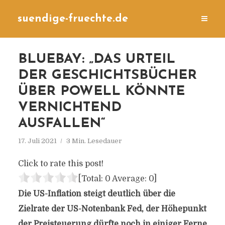
suendige-fruechte.de
BLUEBAY: „DAS URTEIL
DER GESCHICHTSBÜCHER
ÜBER POWELL KÖNNTE
VERNICHTEND
AUSFALLEN“
17. Juli 2021
3 Min. Lesedauer
Click to rate this post!
[Total:
0
Average:
0
]
Die US-Inflation steigt deutlich über die
Zielrate der US-Notenbank Fed, der Höhepunkt
der Preisteuerung dürfte noch in einiger Ferne