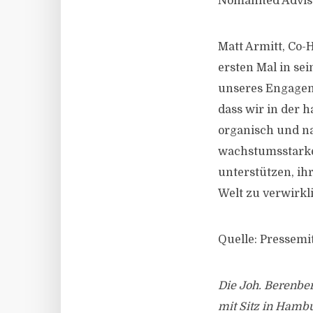
Nomanited Advis
Matt Armitt, Co-
ersten Mal in se
unseres Engagem
dass wir in der 
organisch und n
wachstumsstark
unterstützen, ih
Welt zu verwirkl
Quelle: Pressemi
Die Joh. Berenber
mit Sitz in Hambu