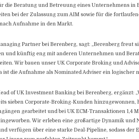
ür die Beratung und Betreuung eines Unternehmens in 
iten bei der Zulassung zum AIM sowie für die fortlaufe
 nach Aufnahme in den Markt.
anaging Partner bei Berenberg, sagt: „Berenberg freut s
en und künftig eng mit anderen Unternehmen und Bera
ten. Wir bauen unser UK Corporate Broking und Adviso
a ist die Aufnahme als Nominated Adviser ein logischer n
ad of UK Investment Banking bei Berenberg, ergänzt: „
eits sieben Corporate-Broking-Kunden hinzugewonnen, h
ngängen gearbeitet und bei UK ECM-Transaktionen 1,4 Mi
eingeworben. Wir erleben eine großartige Dynamik und 
nd verfügen über eine starke Deal-Pipeline, sodass der E