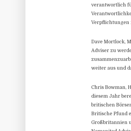
verantwortlich f
Verantwortlichke
Verpflichtungen
Dave Mortlock, M
Adviser zu werd
zusammenzuarbei
weiter aus und d
Chris Bowman, He
diesem Jahr ber
britischen Börse
Britische Pfund 
Großbritannien u