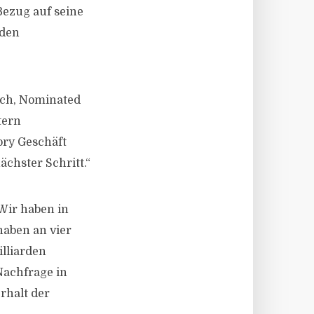
Bezug auf seine
nden
ich, Nominated
tern
ry Geschäft
ächster Schritt.“
Wir haben in
aben an vier
lliarden
Nachfrage in
rhalt der