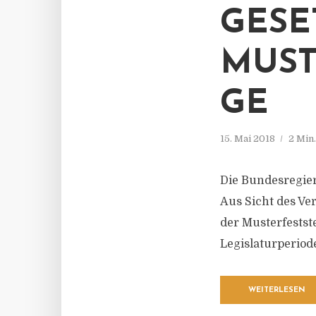
ESET
USTE
E
15. Mai 2018
2 Min
Die Bundesregier
Aus Sicht des Ve
der Musterfestst
Legislaturperiod
WEITERLESEN