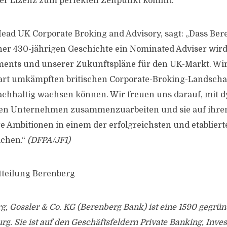
er Lizenz zum perfekten Zeitpunkt kommt.“
Head UK Corporate Broking and Advisory, sagt: „Dass Be
iner 430-jährigen Geschichte ein Nominated Adviser wird,
ents und unserer Zukunftspläne für den UK-Markt. Wir
hart umkämpften britischen Corporate-Broking-Landschaf
achhaltig wachsen können. Wir freuen uns darauf, mit
en Unternehmen zusammenzuarbeiten und sie auf ihre
re Ambitionen in einem der erfolgreichsten und etablier
ichen.“
(DFPA/JF1)
tteilung Berenberg
g, Gossler & Co. KG (Berenberg Bank) ist eine 1590 gegrü
rg. Sie ist auf den Geschäftsfeldern Private Banking, Inv