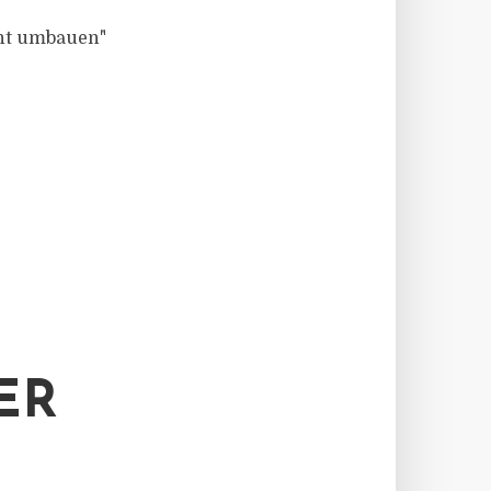
ht umbauen"
ER