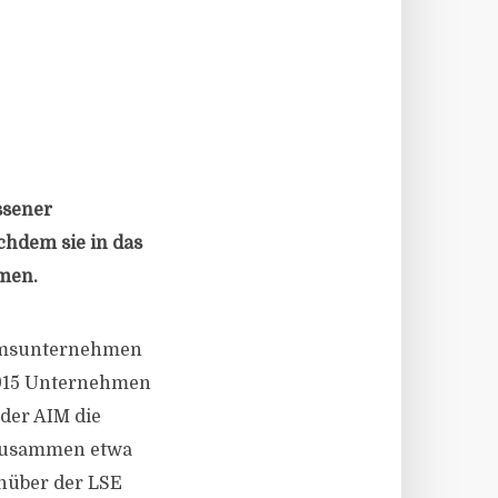
ssener
chdem sie in das
mmen.
tumsunternehmen
.915 Unternehmen
der AIM die
 zusammen etwa
enüber der LSE