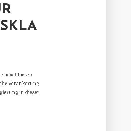
 M
KLAG
e beschlossen.
liche Verankerung
gierung in dieser