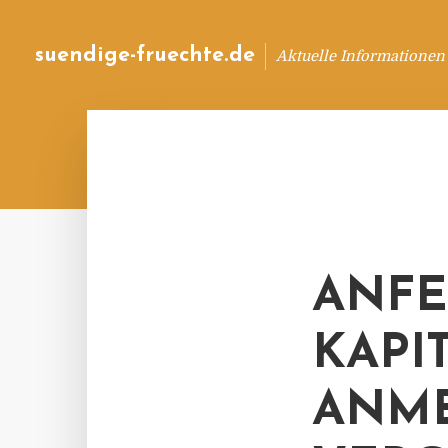
suendige-fruechte.de
Aktuelle Informationen
ANFE
KAPI
ANM