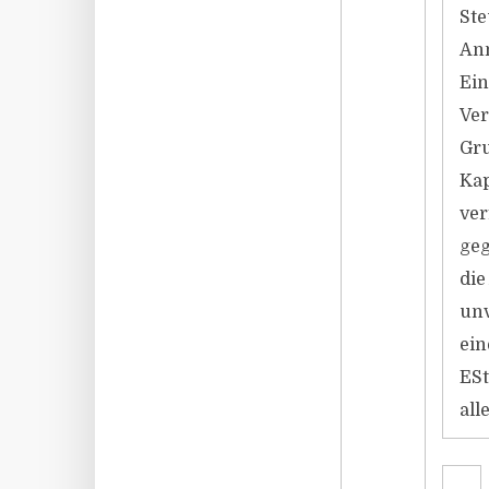
Ste
Anm
Ein
Ver
Gru
Kap
ver
geg
die
unv
ein
ESt
all