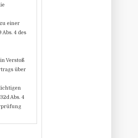
ie
zu einer
 Abs. 4 des
in Verstoß
rtrags über
lichtigen
32d Abs. 4
rprüfung