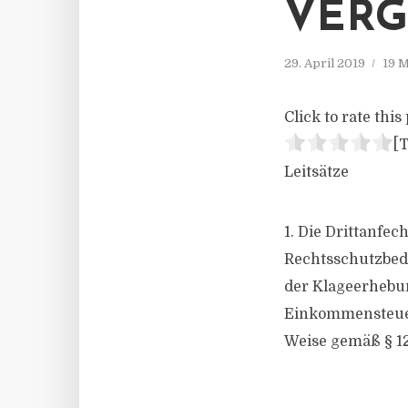
VERG
29. April 2019
19 M
Click to rate this 
[T
Leitsätze
1. Die Drittanfe
Rechtsschutzbedü
der Klageerhebun
Einkommensteuerf
Weise gemäß § 124