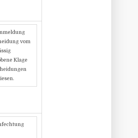
-Anmeldung
cheidung vom
ässig
obene Klage
scheidungen
iesen.
anfechtung