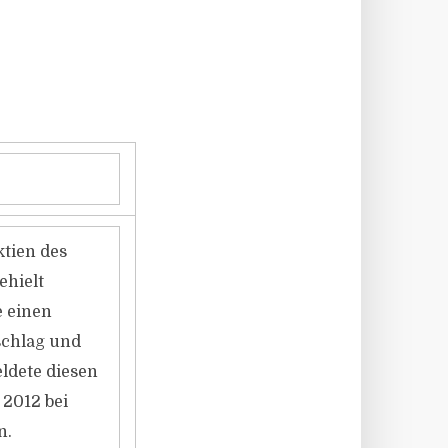
ktien des
ehielt
e einen
schlag und
ldete diesen
 2012 bei
n.