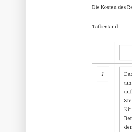
Die Kosten des R
Tatbestand
1
Der
ame
auf
Ste
Kir
Bet
dem