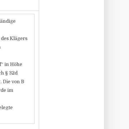
tändige
des Klägers
s
f“ in Höhe
ch § 32d
. Die von B
rde im
elegte