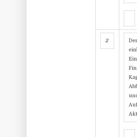
2
Der
ein
Ei
Fin
Kap
Abf
und
Auf
Akt