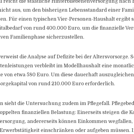
l reicht die staatliche Hinterbliebenenversorgung nach
icht aus, um den bisherigen Lebensstandard einer Fami
en. Für einen typischen Vier-Personen-Haushalt ergibt s
italbedarf von rund 400.000 Euro, um die finanzielle Ve
ven Familienphase sicherzustellen.
rweist die Analyse auf Defizite bei der Altersvorsorge. Se
tenleistungen verbleibt im Modellhaushalt eine monatli
e von etwa 580 Euro. Um diese dauerhaft auszugleichen
sorgekapital von rund 210.000 Euro erforderlich.
n sieht die Untersuchung zudem im Pflegefall. Pflegebed
oppelten finanziellen Belastung: Einerseits steigen die K
ersorgung, andererseits können Einkommen wegfallen
 Erwerbstätigkeit einschränken oder aufgeben müssen. 