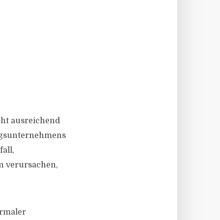
icht ausreichend
ungsunternehmens
all,
n verursachen,
ormaler