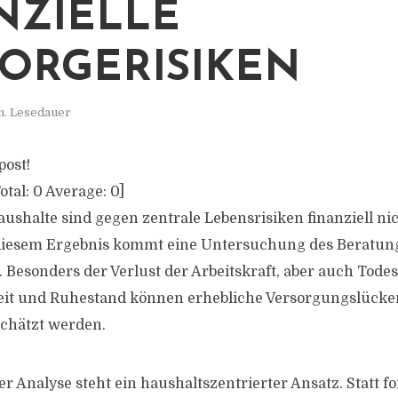
NZIELLE
ORGERISIKEN
n. Lesedauer
post!
otal:
0
Average:
0
]
aushalte sind gegen zentrale Lebensrisiken finanziell n
 diesem Ergebnis kommt eine Untersuchung des Berat
 Besonders der Verlust der Arbeitskraft, aber auch Todesf
keit und Ruhestand können erhebliche Versorgungslücke
schätzt werden.
r Analyse steht ein haushaltszentrierter Ansatz. Statt f