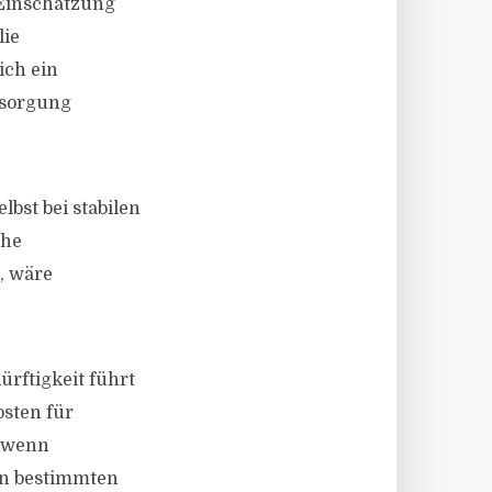
 Einschätzung
lie
ich ein
rsorgung
lbst bei stabilen
che
, wäre
ürftigkeit führt
osten für
, wenn
In bestimmten