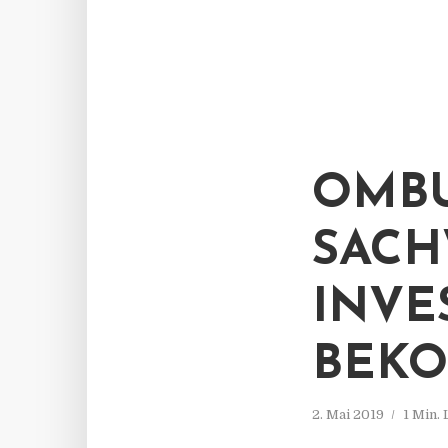
OMBU
SACH
INV
BEKO
2. Mai 2019
1 Min.