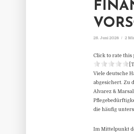
FINA
VORS
28. Juni 2026
2 Mi
Click to rate this 
[T
Viele deutsche H
abgesichert. Zu
Alvarez & Marsal.
Pflegebedürftig
die häufig unter
Im Mittelpunkt de