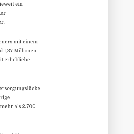
eweit ein
der
r.
ieners mit einem
 1,37 Millionen
it erhebliche
 Versorgungslücke
örige
 mehr als 2.700