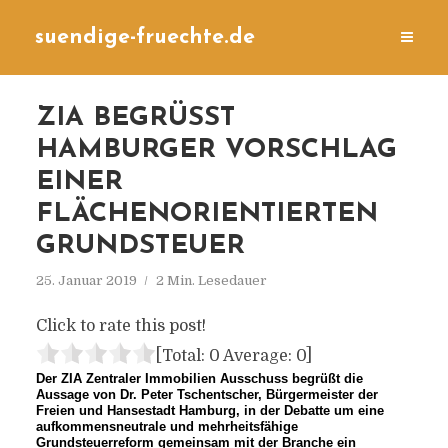
suendige-fruechte.de
ZIA BEGRÜSST H
AMBURGER VORSCHLAG E
INER F
LÄCHENORIENTIERTEN G
RUNDSTEUER
25. Januar 2019
2 Min. Lesedauer
Click to rate this post!
[Total:
0
Average:
0
]
Der ZIA Zentraler Immobilien Ausschuss begrüßt die
Aussage von Dr. Peter Tschentscher, Bürgermeister der
Freien und Hansestadt Hamburg, in der Debatte um eine
aufkommensneutrale und mehrheitsfähige
Grundsteuerreform gemeinsam mit der Branche ein