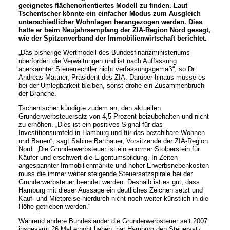
geeignetes flächenorientiertes Modell zu finden. Laut
Tschentscher könnte ein einfacher Modus zum Ausgleich
unterschiedlicher Wohnlagen herangezogen werden. Dies
hatte er beim Neujahrsempfang der ZIA-Region Nord gesagt,
wie der Spitzenverband der Immobilienwirtschaft berichtet.
„Das bisherige Wertmodell des Bundesfinanzministeriums
überfordert die Verwaltungen und ist nach Auffassung
anerkannter Steuerrechtler nicht verfassungsgemäß“, so Dr.
Andreas Mattner, Präsident des ZIA. Darüber hinaus müsse es
bei der Umlegbarkeit bleiben, sonst drohe ein Zusammenbruch
der Branche.
Tschentscher kündigte zudem an, den aktuellen
Grunderwerbsteuersatz von 4,5 Prozent beizubehalten und nicht
zu erhöhen. „Dies ist ein positives Signal für das
Investitionsumfeld in Hamburg und für das bezahlbare Wohnen
und Bauen“, sagt Sabine Barthauer, Vorsitzende der ZIA-Region
Nord. „Die Grunderwerbsteuer ist ein enormer Stolperstein für
Käufer und erschwert die Eigentumsbildung. In Zeiten
angespannter Immobilienmärkte und hoher Erwerbsnebenkosten
muss die immer weiter steigende Steuersatzspirale bei der
Grunderwerbsteuer beendet werden. Deshalb ist es gut, dass
Hamburg mit dieser Aussage ein deutliches Zeichen setzt und
Kauf- und Mietpreise hierdurch nicht noch weiter künstlich in die
Höhe getrieben werden.“
Während andere Bundesländer die Grunderwerbsteuer seit 2007
insgesamt 26 Mal erhöht haben, hat Hamburg den Steuersatz