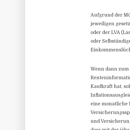
Aufgrund der Mög
jeweiligen geset
oder der LVA (La
oder Selbständig
Einkommenslücke,
Wenn dann zum B
Renteninformati
Kaufkraft hat, s
Inflationsausgle
eine monatliche 
Versicherungsspar
und Versicherung