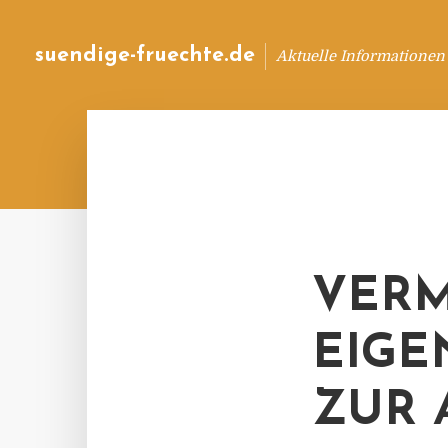
suendige-fruechte.de
Aktuelle Informationen
VERM
EIG
ZUR 