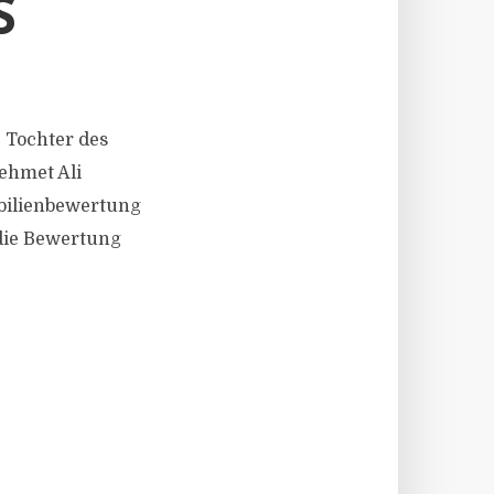
S
e Tochter des
ehmet Ali
bilienbewertung
die Bewertung