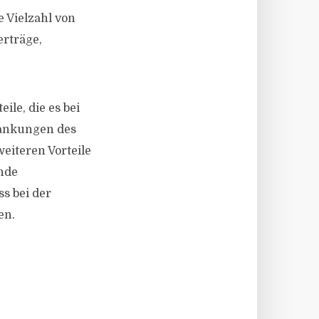
e Vielzahl von
erträge,
le, die es bei
wankungen des
weiteren Vorteile
ende
s bei der
en.