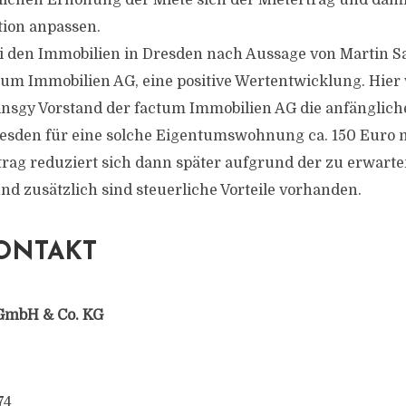
rlichen Erhöhung der Miete sich der Mietertrag und dami
tion anpassen.
bei den Immobilien in Dresden nach Aussage von Martin 
tum Immobilien AG, eine positive Wertentwicklung. Hie
nsgy Vorstand der factum Immobilien AG die anfänglich
resden für eine solche Eigentumswohnung ca. 150 Euro 
trag reduziert sich dann später aufgrund der zu erwart
nd zusätzlich sind steuerliche Vorteile vorhanden.
ONTAKT
GmbH & Co. KG
74