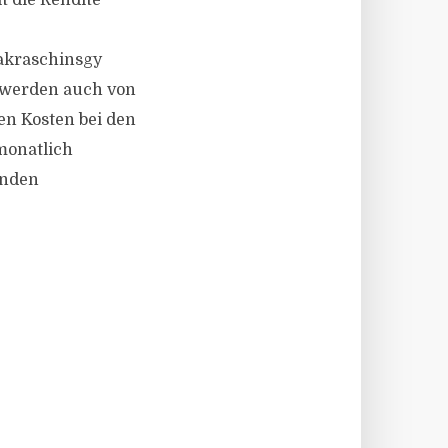
t die Rendite
Sakraschinsgy
r werden auch von
en Kosten bei den
monatlich
enden