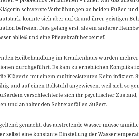
üheren – problemlos verlaufenen – Fällen war das ausst
ie Klägerin schwerste Verbrühungen an beiden Füßen un
e lautstark, konnte sich aber auf Grund ihrer geistigen B
tuation befreien. Dies gelang erst, als ein anderer Heim
asser abließ und eine Pflegekraft herbeirief.
genden Heilbehandlung im Krankenhaus wurden mehrer
ionen durchgeführt. Es kam zu erheblichen Komplikati
e Klägerin mit einem multiresistenten Keim infiziert. S
hig und auf einen Rollstuhl angewiesen, weil sich so ge
Außerdem verschlechterte sich ihr psychischer Zustand,
igen und anhaltenden Schreianfällen äußert.
 geltend gemacht, das austretende Wasser müsse annähe
er selbst eine konstante Einstellung der Wassertemperat