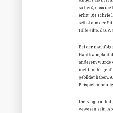
Anders als in fr
so heiß, dass d
erlitt. Sie schri
selbst aus der Si
Hilfe eilte, das W
Bei der nachfol
Hauttransplantat
anderem wurde di
nicht mehr gehfä
gebildet haben. 
Beispiel in häuf
Die Klägerin hat
gewesen sein. Ab