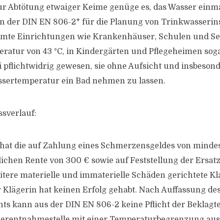
Zur Abtötung etwaiger Keime genüge es, das Wasser einm
In der DIN EN 806-2* für die Planung von Trinkwasserins
mmte Einrichtungen wie Krankenhäuser, Schulen und S
ratur von 43 °C, in Kindergärten und Pflegeheimen soga
i pflichtwidrig gewesen, sie ohne Aufsicht und insbeson
ssertemperatur ein Bad nehmen zu lassen.
ssverlauf:
 hat die auf Zahlung eines Schmerzensgeldes von minde
ichen Rente von 300 € sowie auf Feststellung der Ersatz
itere materielle und immaterielle Schäden gerichtete K
 Klägerin hat keinen Erfolg gehabt. Nach Auffassung de
ts kann aus der DIN EN 806-2 keine Pflicht der Beklagte
serentnahmestelle mit einer Temperaturbegrenzung ausz