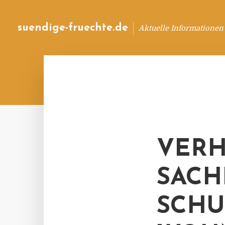
suendige-fruechte.de
Aktuelle Informationen
VERH
SACHE
SCHU