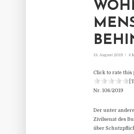
WOH
MENS
BEH
13. August 2019
4 
Click to rate this 
[T
Nr. 106/2019
Der unter andere
Zivilsenat des B
über Schutzpflic