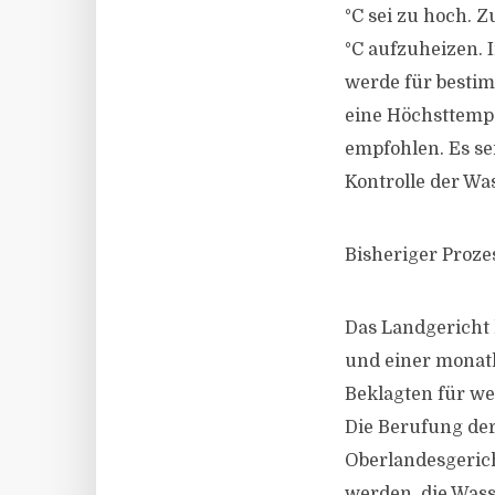
°C sei zu hoch. 
°C aufzuheizen. 
werde für besti
eine Höchsttempe
empfohlen. Es se
Kontrolle der Wa
Bisheriger Proze
Das Landgericht
und einer monatl
Beklagten für we
Die Berufung der
Oberlandesgerich
werden, die Was