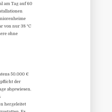
al am Tag auf 60
tallationen
eniorenheime
r von nur 38 °C
dere ohne
stens 50.000 €
pflicht der
lage abgewiesen.
s
n hergeleitet
ustatten. Es