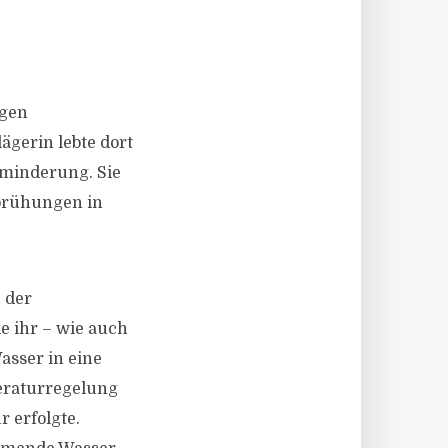
igen
ägerin lebte dort
nzminderung. Sie
brühungen in
 der
e ihr – wie auch
asser in eine
peraturregelung
 erfolgte.