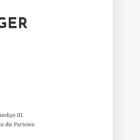
GER
ndige III.
m die Parteien