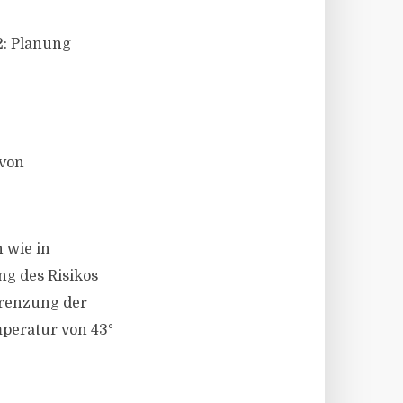
2: Planung
 von
 wie in
g des Risikos
grenzung der
peratur von 43°