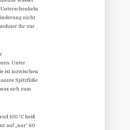
römende Wasser
d Unterschenkeln
ehinderung nicht
bewohner ihr zur
e
onen. Unter
ie ist inzwischen
nannte Spitzfüße
 was sich zum
rnd 100 °C heiß
ur auf „nur“ 60