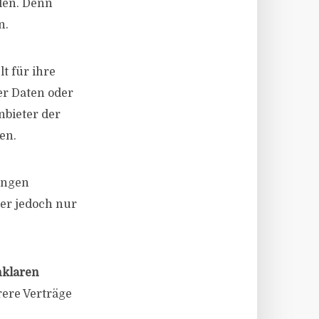
len. Denn
n.
t für ihre
er Daten oder
nbieter der
en.
ungen
er jedoch nur
klaren
ere Verträge