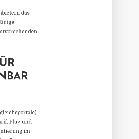
nbietern das
Einige
entsprechenden
FÜR
INBAR
gleichsportale)
rif, Flug und
entierung im