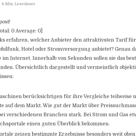
6 Min. Lesedauer
post!
otal:
0
Average:
0
]
s erfahren, welcher Anbieter den attraktivsten Tarif für
bilfunk, Hotel oder Stromversorgung anbietet? Genau 
 im Internet. Innerhalb von Sekunden sollen sie das best
inden. Übersichtlich dargestellt und vermeintlich objekt
issen:
schinen berücksichtigen für ihre Vergleiche teilweise ni
e auf dem Markt. Wie gut der Markt über Preissuchmas
rt bei verschiedenen Branchen stark. Bei Strom und Gas e
ichsportale einen guten Überblick bekommen.
ortale zeigen bestimmte Ergebnisse besonders weit obe