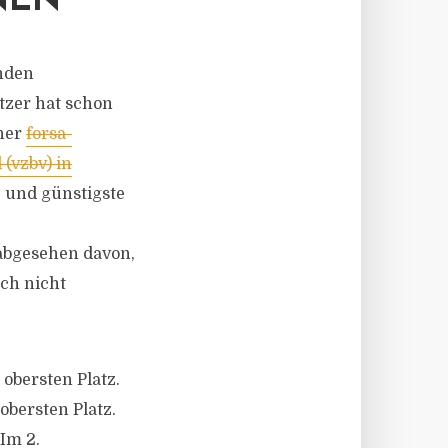
NEN
enden
tzer hat schon
iner
forsa-
(vzbv) in
e und günstigste
abgesehen davon,
uch nicht
 obersten Platz.
 obersten Platz.
Im 2.