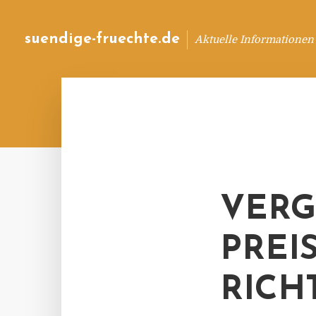
suendige-fruechte.de
Aktuelle Informationen
VERG
PREI
RICH