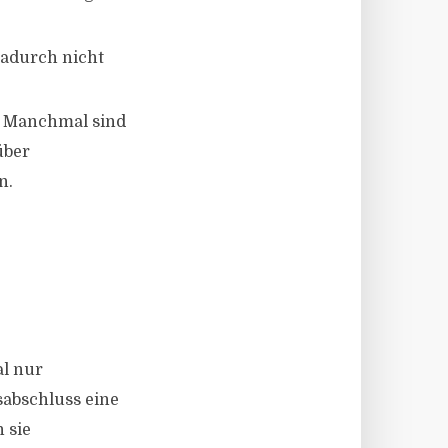
dadurch nicht
. Manchmal sind
über
n.
al nur
sabschluss eine
 sie