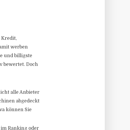
 Kredit,
damit werben
e und billigste
iv bewertet. Doch
cht alle Anbieter
chinen abgedeckt
twa können Sie
n im Ranking oder