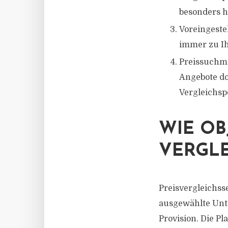
besonders h
Voreingestel
immer zu Ih
Preissuchma
Angebote do
Vergleichsp
WIE OB
VERGLE
Preisvergleichss
ausgewählte Unte
Provision. Die Pl