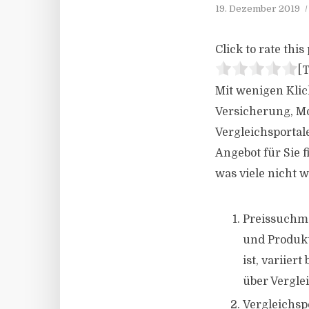
19. Dezember 2019
Click to rate this 
[T
Mit wenigen Klick
Versicherung, Mo
Vergleichsportale
Angebot für Sie f
was viele nicht w
Preissuchma
und Produkt
ist, variie
über Vergle
Vergleichsp