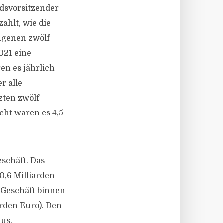
dsvorsitzender
ahlt, wie die
ngenen zwölf
021 eine
en es jährlich
r alle
zten zwölf
cht waren es 4,5
schäft. Das
0,6 Milliarden
 Geschäft binnen
arden Euro). Den
aus.