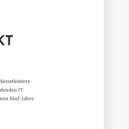
KT
ienstleisters
rdenden IT-
nen fünf Jahre