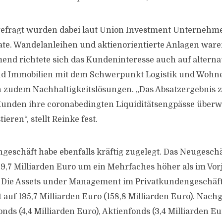
efragt wurden dabei laut Union Investment Unternehm
e. Wandelanleihen und aktienorientierte Anlagen waren
nd richtete sich das Kundeninteresse auch auf alterna
und Immobilien mit dem Schwerpunkt Logistik und Wohn
zudem Nachhaltigkeitslösungen. „Das Absatzergebnis zei
n Kunden ihre coronabedingten Liquiditätsengpässe übe
ieren“, stellt Reinke fest.
geschäft habe ebenfalls kräftig zugelegt. Das Neugesch
 9,7 Milliarden Euro um ein Mehrfaches höher als im Vorj
. Die Assets under Management im Privatkundengeschäf
 auf 195,7 Milliarden Euro (158,8 Milliarden Euro). Nac
nds (4,4 Milliarden Euro), Aktienfonds (3,4 Milliarden E