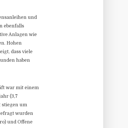
ensanleihen und
 ebenfalls
tive Anlagen wie
en. Hohen
gt, dass viele
rwunden haben
äft war mit einem
ahr (3,7
t stiegen um
hgefragt wurden
uro) und Offene