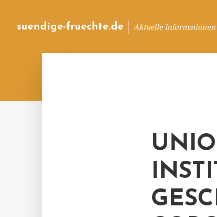
suendige-fruechte.de
Aktuelle Informationen
UNIO
INST
GESC