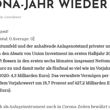
NA-JAHR WIEDER
in. Lesedauer
post!
otal:
0
Average:
0
]
ktumfeld und der anhaltende Anlagenotstand privater und
 den Absatz von Union Investment im ersten Halbjahr 202
t flossen in den ersten sechs Monaten insgesamt Nettomi
Euro zu und damit mehr als fünfmal so viel wie im Vorja
 2020: 4,3 Milliarden Euro). Das verwaltete Vermögen pe
dem Vorjahrswert um 18,7 Prozent auf 427,2 Milliarden E
Euro).
h als Anlageinstrument auch in Corona-Zeiten bewährt