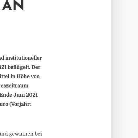
 AN
 institutioneller
1 beflügelt. Der
ttel in Höhe von
hreszeitraum
r Ende Juni 2021
uro (Vorjahr:
 und gewinnen bei