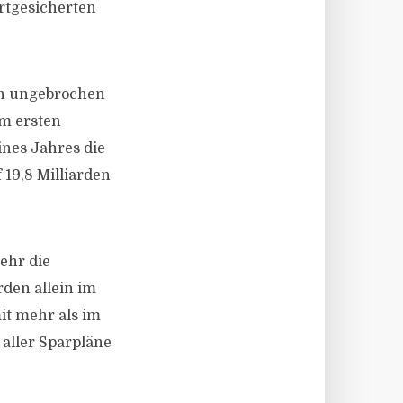
ertgesicherten
ch ungebrochen
im ersten
ines Jahres die
 19,8 Milliarden
ehr die
rden allein im
it mehr als im
 aller Sparpläne