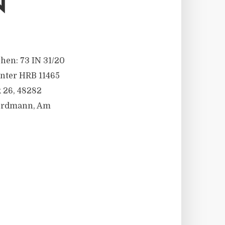
N
chen: 73 IN 31/20
unter HRB 11465
 26, 48282
 Erdmann, Am