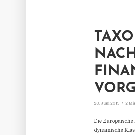
TAXO
NACH
FINA
VORG
20. Juni 2019
2 Mi
Die Europäische 
dynamische Klass