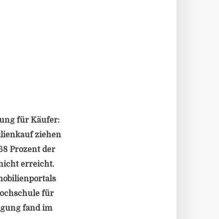
ung für Käufer:
lienkauf ziehen
68 Prozent der
icht erreicht.
obilienportals
Hochschule für
agung fand im