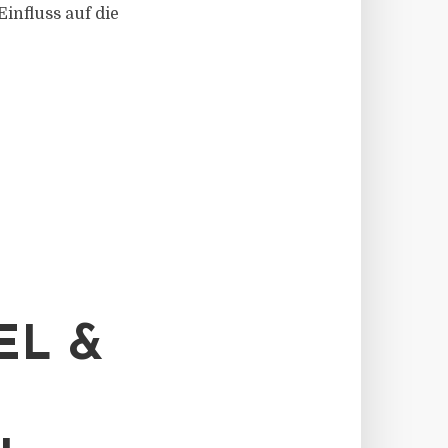
influss auf die
EL &