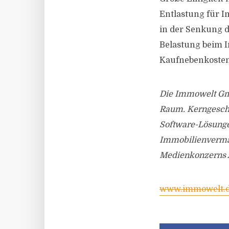
Entlastung für I
in der Senkung d
Belastung beim I
Kaufnebenkosten
Die Immowelt Gmb
Raum. Kerngeschä
Software-Lösunge
Immobilienvermar
Medienkonzerns A
www.immowelt.