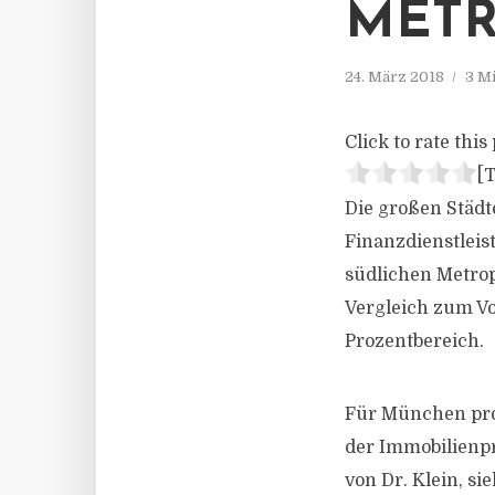
MET
24. März 2018
3 M
Click to rate this 
[T
Die großen Städt
Finanzdienstleist
südlichen Metro
Vergleich zum Vo
Prozentbereich.
Für München pro
der Immobilienpr
von Dr. Klein, si