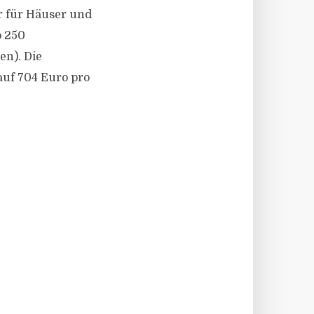
er für Häuser und
p 250
n). Die
auf 704 Euro pro