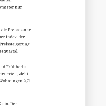
ebauten
atmeter nur
 die Preisspanne
er Index, der
 Preissteigerung
esquartal.
und Frühherbst
teuerten, zieht
, Wohnungen 2,71
lein. Der