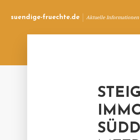
suendige-fruechte.de
Aktuelle Informationen
STEI
IMMO
SÜD