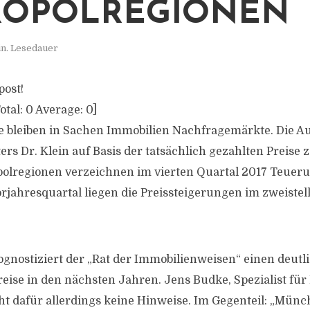
ROPOLREGIONEN
in. Lesedauer
post!
otal:
0
Average:
0
]
e bleiben in Sachen Immobilien Nachfragemärkte. Die 
ers Dr. Klein auf Basis der tatsächlich gezahlten Preise ze
polregionen verzeichnen im vierten Quartal 2017 Teuer
rjahresquartal liegen die Preissteigerungen im zweistel
gnostiziert der „Rat der Immobilienweisen“ einen deut
eise in den nächsten Jahren. Jens Budke, Spezialist fü
eht dafür allerdings keine Hinweise. Im Gegenteil: „Münc