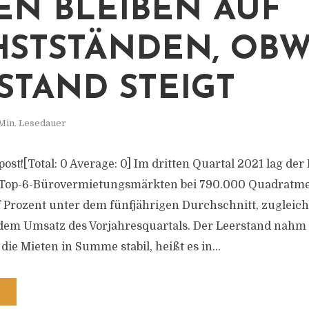
EN BLEIBEN AUF
STSTÄNDEN, OB
STAND STEIGT
Min. Lesedauer
s post![Total: 0 Average: 0] Im dritten Quartal 2021 lag d
 Top-6-Bürovermietungsmärkten bei 790.000 Quadratmet
f Prozent unter dem fünfjährigen Durchschnitt, zugleich
dem Umsatz des Vorjahresquartals. Der Leerstand nahm l
die Mieten in Summe stabil, heißt es in...