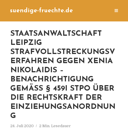
suendige-fruechte.de
STAATSANWALTSCHAFT
LEIPZIG
STRAFVOLLSTRECKUNGSV
ERFAHREN GEGEN XENIA
NIKOLAIDIS –
BENACHRICHTIGUNG
GEMÄSS § 459I STPO ÜBER D
IE RECHTSKRAFT DER E
INZIEHUNGSANORDNUNG
24. Juli 2020
2 Min. Lesedauer