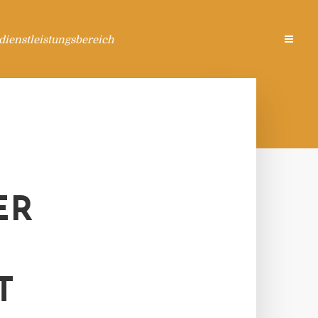
ienstleistungsbereich
ER
T
T