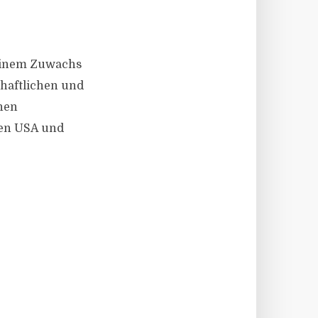
 einem Zuwachs
chaftlichen und
chen
den USA und