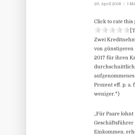
20. April 2018
1 M
Click to rate this 
[T
Zwei Kreditnehme
von günstigeren 
2017 für ihren K
durchschnittlich
aufgenommenes D
Prozent eff. p. a
weniger.*)
„Für Paare lohnt
Geschäftsführer 
Einkommen, erhöh