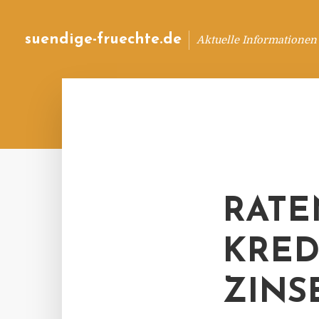
suendige-fruechte.de
Aktuelle Informationen
RATE
KRED
ZINS