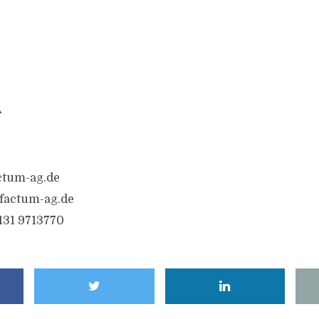
A
ctum-ag.de
factum-ag.de
6131 9713770