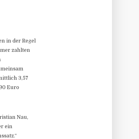
n in der Regel
hmer zahlten
n
 gemeinsam
ttlich 3,57
 190 Euro
ristian Nau,
r ein
ssatz.“