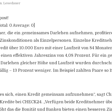
in. Lesedauer
post!
otal:
0
Average:
0
]
r, die ein gemeinsames Darlehen aufnehmen, profitiere
Zinskonditionen als Einzelpersonen. Einzelne Kreditne
redit über 10.000 Euro mit einer Laufzeit von 84 Monate
 einen effektiven Jahreszins von 4,08 Prozent. Für ein
arlehen gleicher Höhe und Laufzeit wurden durchschni
. fällig – 13 Prozent weniger. Im Beispiel zahlten Paare so
 es sich, einen Kredit gemeinsam aufzunehmen“, sagt Ch
Kredite bei CHECK24. „Verfügen beide Kreditnehmer übe
t das die Bonität und Banken bieten einen besseren Zin