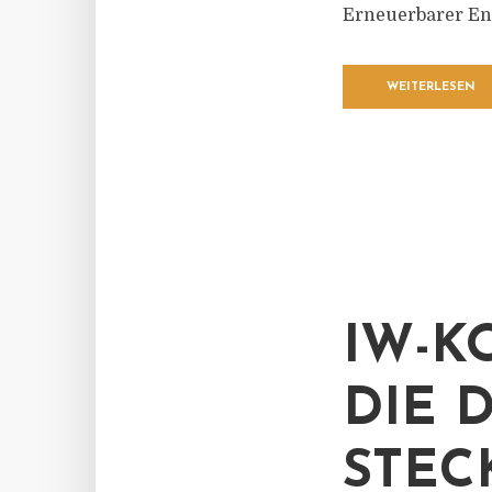
Erneuerbarer Ene
WEITERLESEN
IW-K
DIE 
STEC