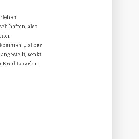
rlehen
ch haften, also
eiter
ekommen. „Ist der
 angestellt, senkt
n Kreditangebot