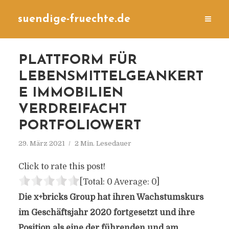
suendige-fruechte.de
PLATTFORM FÜR
LEBENSMITTELGEANKERT
E IMMOBILIEN
VERDREIFACHT
PORTFOLIOWERT
29. März 2021
2 Min. Lesedauer
Click to rate this post!
[Total:
0
Average:
0
]
Die x+bricks Group hat ihren Wachstumskurs
im Geschäftsjahr 2020 fortgesetzt und ihre
Position als eine der führenden und am