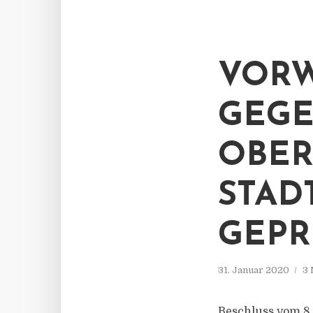
VORW
GEGE
OBER
STAD
GEPR
31. Januar 2020
3 
Beschluss vom 8.