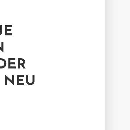
UE
N
DER
 NEU