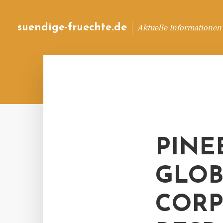
suendige-fruechte.de
Aktuelle Informationen
PINE
GLOB
CORP