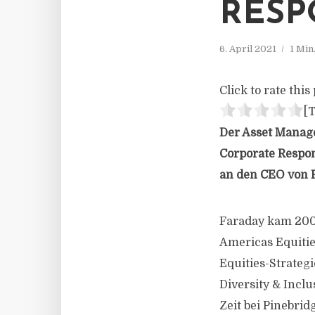
RESP
6. April 2021
1 Min
Click to rate this 
[T
Der Asset Manage
Corporate Respons
an den CEO von P
Faraday kam 2007
Americas Equitie
Equities-Strateg
Diversity & Incl
Zeit bei Pinebrid