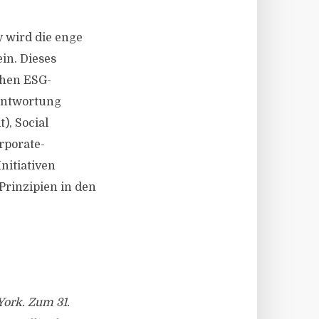
y wird die enge
in. Dieses
chen ESG-
rantwortung
), Social
rporate-
nitiativen
Prinzipien in den
York. Zum 31.