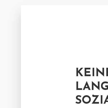
KEIN
LANG
SOZI