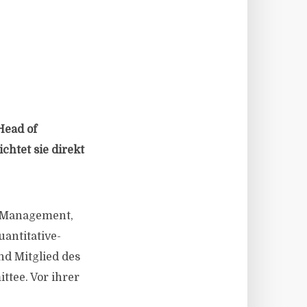
Head of
chtet sie direkt
o Management,
antitative-
nd Mitglied des
ttee. Vor ihrer
.