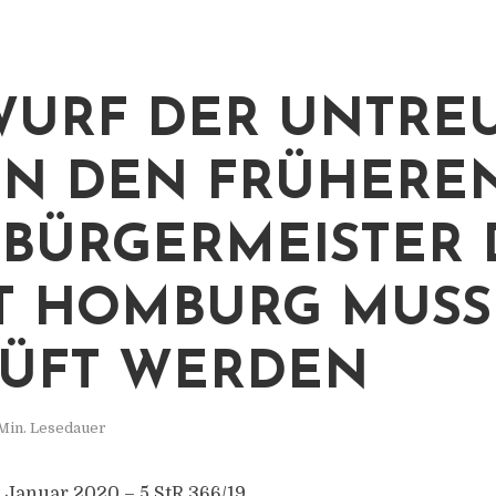
URF DER UNTRE
N DEN FRÜHERE
BÜRGERMEISTER 
T HOMBURG MUSS
ÜFT WERDEN
Min. Lesedauer
 Januar 2020 – 5 StR 366/19