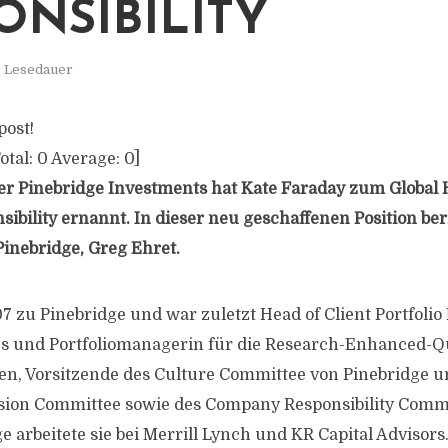
ONSIBILITY
. Lesedauer
post!
otal:
0
Average:
0
]
r Pinebridge Investments hat Kate Faraday zum Global 
ibility ernannt. In dieser neu geschaffenen Position beri
inebridge, Greg Ehret.
 zu Pinebridge und war zuletzt Head of Client Portfoli
s und Portfoliomanagerin für die Research-Enhanced-Qu
ien, Vorsitzende des Culture Committee von Pinebridge u
usion Committee sowie des Company Responsibility Commi
ge arbeitete sie bei Merrill Lynch und KR Capital Advisors