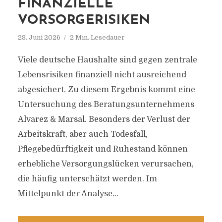
FINANZIELLE
VORSORGERISIKEN
Aktuelle Informationen rund um Finanzen,
Immobilien, Anlagen & Akteure im
28. Juni 2026
2 Min. Lesedauer
Finanzdienstleistungsbereich
Viele deutsche Haushalte sind gegen zentrale
Lebensrisiken finanziell nicht ausreichend
abgesichert. Zu diesem Ergebnis kommt eine
Untersuchung des Beratungsunternehmens
Alvarez & Marsal. Besonders der Verlust der
Arbeitskraft, aber auch Todesfall,
Pflegebedürftigkeit und Ruhestand können
erhebliche Versorgungslücken verursachen,
die häufig unterschätzt werden. Im
Mittelpunkt der Analyse...