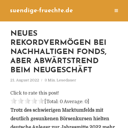
suendige-fruechte.de
NEUES
REKORDVERMÖGEN BEI
NACHHALTIGEN FONDS,
ABER ABWÄRTSTREND
BEIM NEUGESCHÄFT
21. August 2022
3 Min. Lesedauer
Click to rate this post!
[Total:
0
Average:
0
]
Trotz des schwierigen Marktumfelds mit
deutlich gesunkenen Börsenkursen hielten
deutsche Anleger zur Jahresmitte 2022 mehr