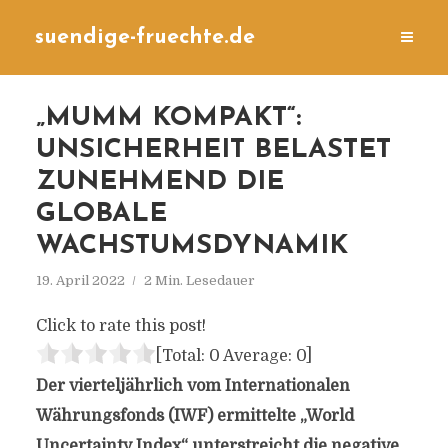
suendige-fruechte.de
„MUMM KOMPAKT“:
UNSICHERHEIT BELASTET
ZUNEHMEND DIE
GLOBALE
WACHSTUMSDYNAMIK
19. April 2022
2 Min. Lesedauer
Click to rate this post!
[Total:
0
Average:
0
]
Der vierteljährlich vom Internationalen
Währungsfonds (IWF) ermittelte „World
Uncertainty Index“ unterstreicht die negative