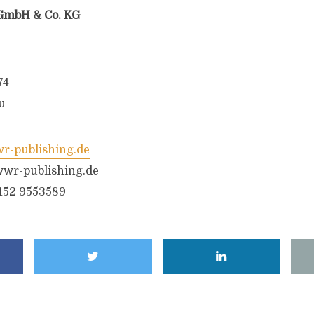
GmbH & Co. KG
74
u
-publishing.de
wr-publishing.de
6152 9553589