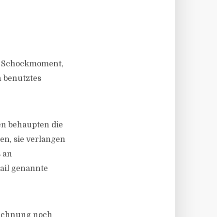
en Schockmoment,
n benutztes
en behaupten die
en, sie verlangen
 an
ail genannte
eichnung noch