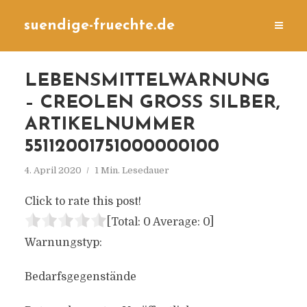
suendige-fruechte.de
LEBENSMITTELWARNUNG
– CREOLEN GROSS SILBER, A
RTIKELNUMMER 5
5112001751000000100
4. April 2020
1 Min. Lesedauer
Click to rate this post!
[Total:
0
Average:
0
]
Warnungstyp:
Bedarfsgegenstände