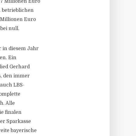
,7 Millionen Euro
 betrieblichen
Millionen Euro
ei null.
r in diesem Jahr
en. Ein
glied Gerhard
s, den immer
 auch LBS-
omplette
h. Alle
e finalen
ner Sparkasse
eite bayerische