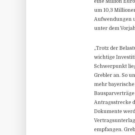
eine Million Eur
um 10,3 Millione
Aufwendungen und
unter dem Vorjahr
„Trotz der Belas
wichtige Investi
Schwerpunkt lieg
Grebler an. So u
mehr bayerische
Bausparverträge
Antragsstrecke di
Dokumente werden
Vertragsunterlag
empfangen. Grebl