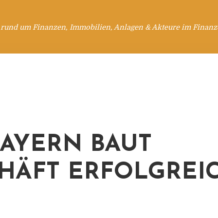
 rund um Finanzen, Immobilien, Anlagen & Akteure im Finanzd
BAYERN BAUT
HÄFT ERFOLGREI