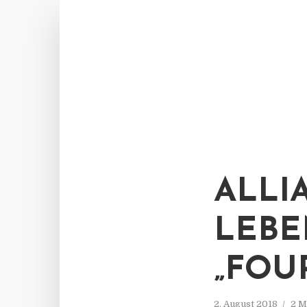
ALLI
LEBE
„FOU
2. August 2018
2 M