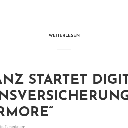
WEITERLESEN
ANZ STARTET DIGI
NSVERSICHERUN
RMORE“
in. Lesedauer