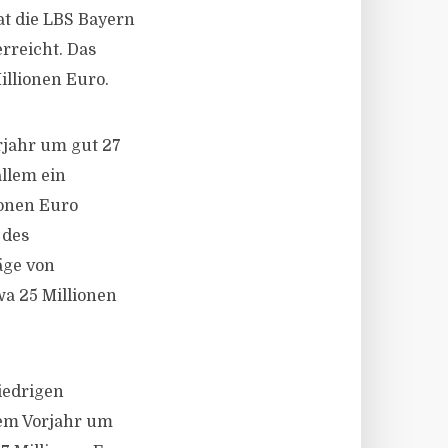
at die LBS Bayern
rreicht. Das
illionen Euro.
rjahr um gut 27
allem ein
ionen Euro
 des
äge von
a 25 Millionen
iedrigen
dem Vorjahr um