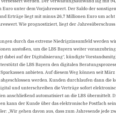
o verbessert werden. Der Verwaltungsaufwand lag mit 94
n Euro unter dem Vorjahreswert. Der Saldo der sonstigen
 Erträge liegt mit minus 26,7 Millionen Euro um acht 
eswert. Wie prognostiziert, liegt der Jahresüberschuss b
tungen durch das extreme Niedrigzinsumfeld werden wi
tionen anstoßen, um die LBS Bayern weiter voranzubring
t dabei auf der Digitalisierung“, kündigte Vorstandsmit
nterstützt die LBS Bayern den digitalen Beratungsprozes
 Sparkassen anbieten. Auf diesem Weg können seit März
 abgeschlossen werden. Kunden durchlaufen dann die k
gital und unterschreiben die Verträge sofort elektronisc
 anschließend automatisiert an die LBS übermittelt. Di
en kann der Kunde über das elektronische Postfach sei
er: „Wir gehen davon aus, dass zum Jahresende jede zw