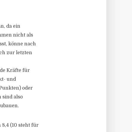
n, da ein
hmen nicht als
sst, könne nach
ch zur letzten
e Kräfte für
kt- und
 Punkten) oder
 sind also
zubauen.
 8,4 (10 steht für