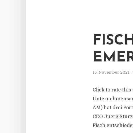
FISC
EMER
16. November 2021
Click to rate thi
Unternehmensanl
AM) hat drei Por
CEO Juerg Sturze
Fisch entschiede