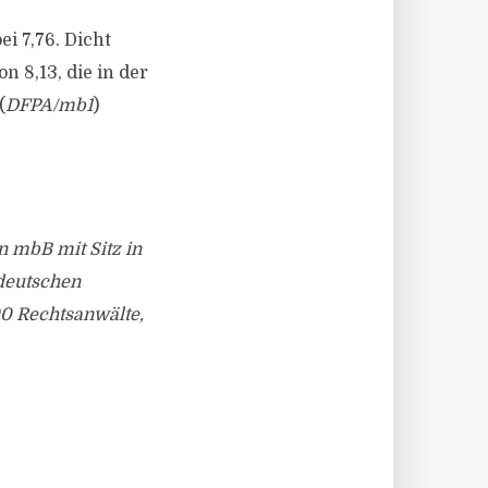
i 7,76. Dicht
 8,13, die in der
(
DFPA/mb1
)
n mbB mit Sitz in
 deutschen
00 Rechtsanwälte,