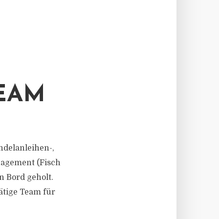
EAM
andelanleihen-,
nagement (Fisch
n Bord geholt.
ätige Team für