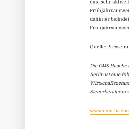
eine sehr aktive
Frühjahrsauswert
dahinter befinde
Frühjahrsauswert
Quelle: Pressemi
Die CMS Hasche S
Berlin ist eine f
Wirtschaftszentre
Steuerberater und
www.cms-hs.co