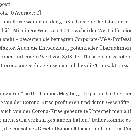
post!
otal:
0
Average:
0
]
Corona-Krise weiterhin der größte Unsicherheitsfaktor fü
häft: Mit einem Wert von 4,04 – wobei der Wert 5 für ein
 steht – bewerten die befragten Corporate-M&A-Professi
sfaktor. Auch die Entwicklung potenzieller Übernahmezie
immen mit einem Wert von 3,08 der These zu, dass potenz
Corona angeschlagen seien und dies die Transaktionssi
erenzieren“, so Dr. Thomas Meyding, Corporate Partner bei
 von der Corona-Krise profitieren und deren Geschäfte 
auch von der Corona-Krise gebeutelte Unternehmen auf 
 nicht zum Verkauf gestanden hätten.“ Daher komme es
 die ein solides Geschäftsmodell haben und „nur die Co