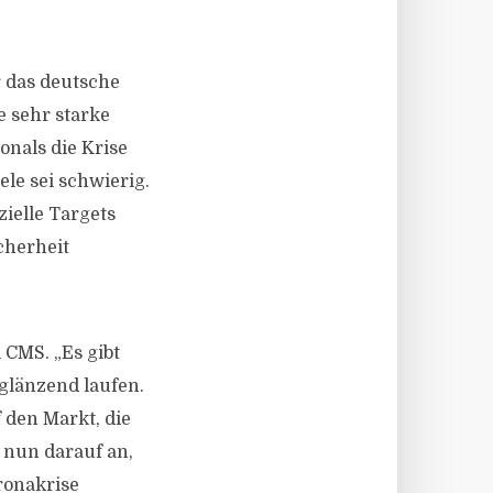
r das deutsche
e sehr starke
onals die Krise
le sei schwierig.
ielle Targets
cherheit
 CMS. „Es gibt
glänzend laufen.
den Markt, die
 nun darauf an,
ronakrise