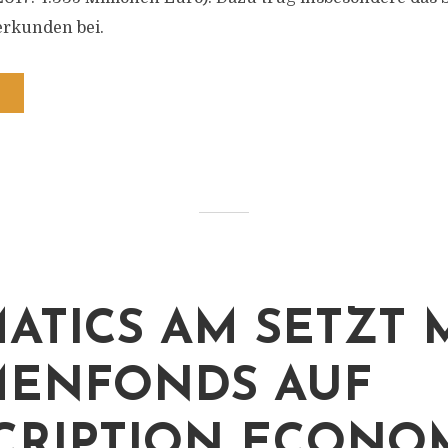
rkunden bei.
ATICS AM SETZT 
ENFONDS AUF
CRIPTION ECONO