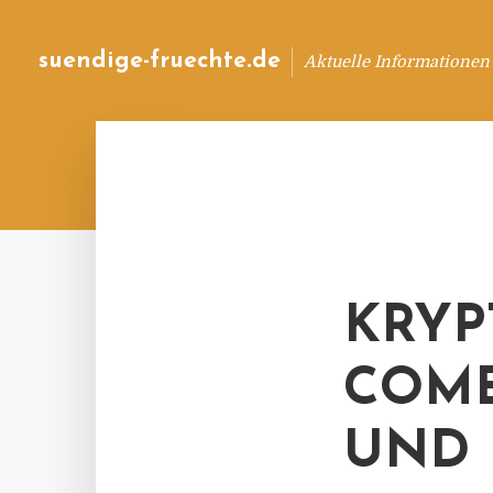
suendige-fruechte.de
Aktuelle Informationen
KRYP
COME
UND 