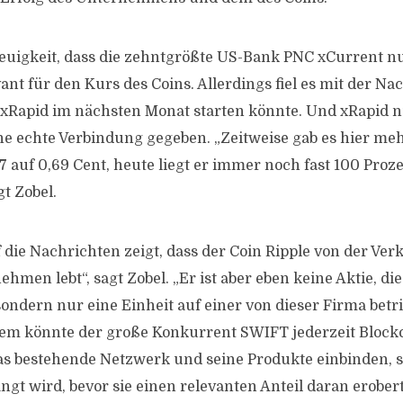
Neuigkeit, dass die zehntgrößte US-Bank PNC xCurrent n
vant für den Kurs des Coins. Allerdings fiel es mit der Na
Rapid im nächsten Monat starten könnte. Und xRapid nu
ine echte Verbindung gegeben. „Zeitweise gab es hier meh
 auf 0,69 Cent, heute liegt er immer noch fast 100 Proze
gt Zobel.
f die Nachrichten zeigt, dass der Coin Ripple von der Ve
ehmen lebt“, sagt Zobel. „Er ist aber eben keine Aktie, die
 sondern nur eine Einheit auf einer von dieser Firma bet
dem könnte der große Konkurrent SWIFT jederzeit Block
as bestehende Netzwerk und seine Produkte einbinden, s
t wird, bevor sie einen relevanten Anteil daran erobert 