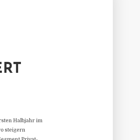
ERT
rsten Halbjahr im
o steigern
 Segment Privat-