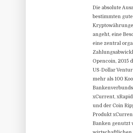
Die absolute Aus
bestimmten gute 
Kryptowährungen 
angeht, eine Bes
eine zentral org
Zahlungsabwickl
Opencoin, 2015 
US-Dollar Ventur
mehr als 100 Koop
Bankenverbundsys
xCurrent, xRapid
und der Coin Ripp
Produkt xCurrent
Banken genutzt w
wirtschaftlichen