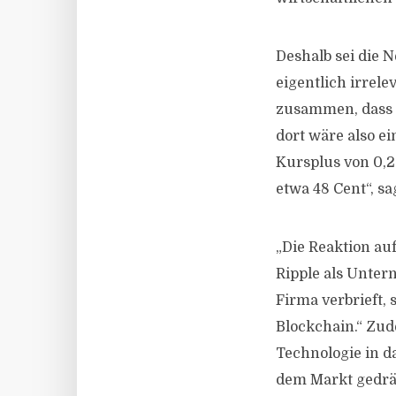
Deshalb sei die 
eigentlich irrele
zusammen, dass x
dort wäre also e
Kursplus von 0,27
etwa 48 Cent“, sa
„Die Reaktion au
Ripple als Untern
Firma verbrieft,
Blockchain.“ Zu
Technologie in d
dem Markt gedräng