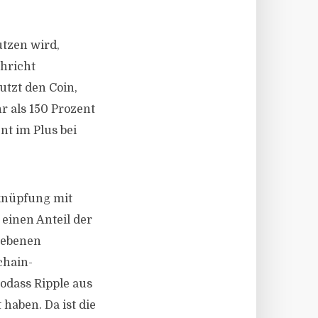
utzen wird,
chricht
tzt den Coin,
r als 150 Prozent
nt im Plus bei
rknüpfung mit
 einen Anteil der
riebenen
chain-
odass Ripple aus
haben. Da ist die