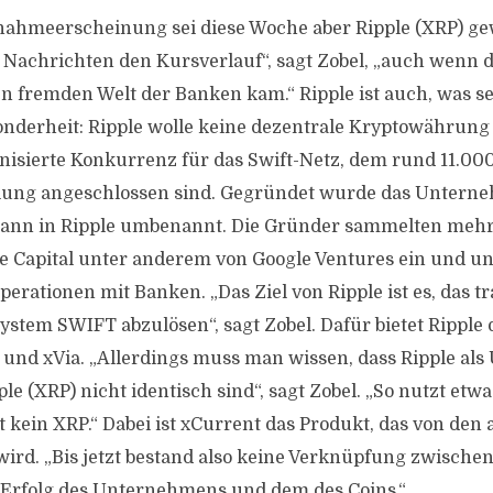
nahmeerscheinung sei diese Woche aber Ripple (XRP) ge
Nachrichten den Kursverlauf“, sagt Zobel, „auch wenn d
fremden Welt der Banken kam.“ Ripple ist auch, was se
onderheit: Ripple wolle keine dezentrale Kryptowährung
anisierte Konkurrenz für das Swift-Netz, dem rund 11.0
ung angeschlossen sind. Gegründet wurde das Unterne
dann in Ripple umbenannt. Die Gründer sammelten mehr 
e Capital unter anderem von Google Ventures ein und un
erationen mit Banken. „Das Ziel von Ripple ist es, das tr
tem SWIFT abzulösen“, sagt Zobel. Dafür bietet Ripple 
 und xVia. „Allerdings muss man wissen, dass Ripple a
le (XRP) nicht identisch sind“, sagt Zobel. „So nutzt etwa
 kein XRP.“ Dabei ist xCurrent das Produkt, das von den
ird. „Bis jetzt bestand also keine Verknüpfung zwische
 Erfolg des Unternehmens und dem des Coins.“