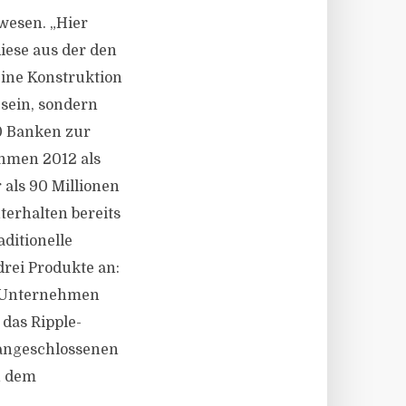
wesen. „Hier
iese aus der den
ine Konstruktion
 sein, sondern
00 Banken zur
hmen 2012 als
als 90 Millionen
terhalten bereits
aditionelle
drei Produkte an:
ls Unternehmen
 das Ripple-
 angeschlossenen
n dem