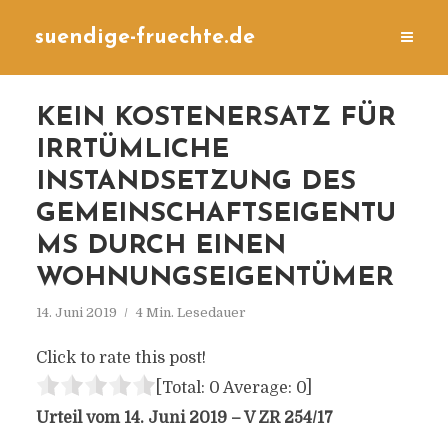
suendige-fruechte.de
KEIN KOSTENERSATZ FÜR
IRRTÜMLICHE
INSTANDSETZUNG DES
GEMEINSCHAFTSEIGENTU
MS DURCH EINEN
WOHNUNGSEIGENTÜMER
14. Juni 2019
4 Min. Lesedauer
Click to rate this post!
[Total:
0
Average:
0
]
Urteil vom 14. Juni 2019 – V ZR 254/17