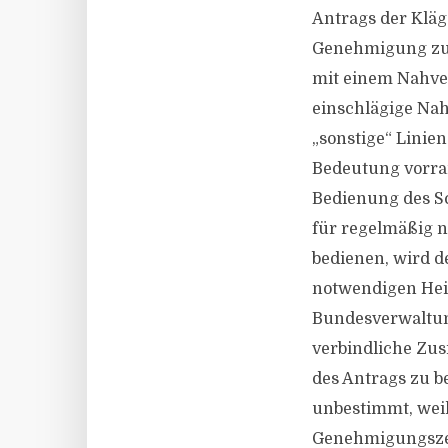
Antrags der Kläg
Genehmigung zur
mit einem Nahver
einschlägige Na
„sonstige“ Linie
Bedeutung vorran
Bedienung des Sc
für regelmäßig 
bedienen, wird de
notwendigen Hei
Bundesverwaltun
verbindliche Zu
des Antrags zu b
unbestimmt, weil
Genehmigungszei