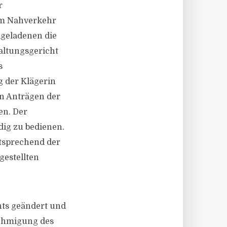
r
em Nahverkehr
igeladenen die
altungsgericht
s
g der Klägerin
n Anträgen der
en. Der
dig zu bedienen.
ntsprechend der
gestellten
hts geändert und
nehmigung des