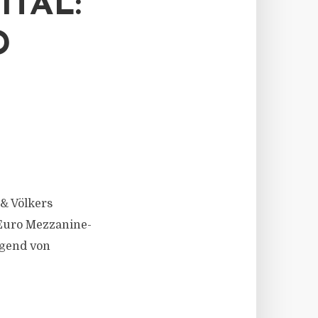
TAL:
D
& Völkers
 Euro Mezzanine-
egend von