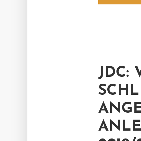
JDC:
SCHLI
NGEB
NLEI