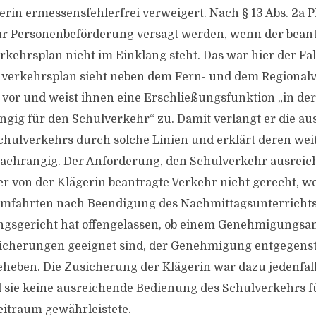
erin ermessensfehlerfrei verweigert. Nach § 13 Abs. 2a 
 Personenbeförderung versagt werden, wenn der beant
kehrsplan nicht im Einklang steht. Das war hier der Fal
hverkehrsplan sieht neben dem Fern- und dem Regional
n vor und weist ihnen eine Erschließungsfunktion „in der
gig für den Schulverkehr“ zu. Damit verlangt er die a
hulverkehrs durch solche Linien und erklärt deren wei
nachrangig. Der Anforderung, den Schulverkehr ausreic
r von der Klägerin beantragte Verkehr nicht gerecht, wei
mfahrten nach Beendigung des Nachmittagsunterrichts 
gsgericht hat offengelassen, ob einem Genehmigungsan
sicherungen geeignet sind, der Genehmigung entgegen
eheben. Die Zusicherung der Klägerin war dazu jedenfal
 sie keine ausreichende Bedienung des Schulverkehrs 
traum gewährleistete.