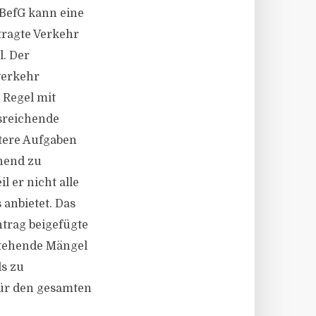
PBefG kann eine
ragte Verkehr
l. Der
verkehr
 Regel mit
usreichende
tere Aufgaben
hend zu
l er nicht alle
anbietet. Das
trag beigefügte
stehende Mängel
ls zu
für den gesamten