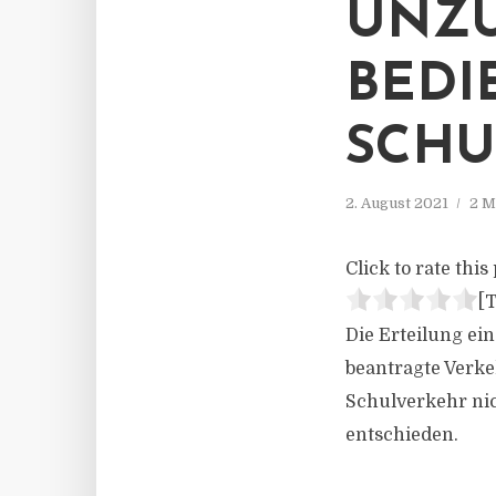
UNZ
BEDI
SCHU
2. August 2021
2 M
Click to rate this 
[T
Die Erteilung e
beantragte Verk
Schulverkehr nic
entschieden.