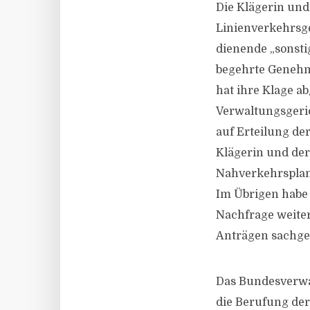
Die Klägerin und
Linienverkehrsg
dienende „sonstig
begehrte Genehm
hat ihre Klage a
Verwaltungsgeric
auf Erteilung d
Klägerin und de
Nahverkehrsplan 
Im Übrigen habe 
Nachfrage weiter
Anträgen sachge
Das Bundesverwal
die Berufung de