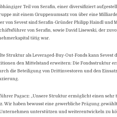
abhängiger Teil von Serafin, einer diversifiziert aufgestel
ppe mit einem Gruppenumsatz von über eine Milliarde
 von Sevest sind Serafin-Gründer Philipp Haindl und 
chäftsführer von Serafin, sowie David Lisewski, der zuv
nehmerkapital tätig war.
te Struktur als Leveraged-Buy-Out-Fonds kann Sevest d
titionen den Mittelstand erweitern: Die Fondsstruktur e
rch die Beteiligung von Drittinvestoren und den Einsat
nzierung.
führer Pagacz: „Unsere Struktur ermöglicht einen sehr
tz. Wir haben bewusst eine gewerbliche Prägung gewählt
o-Unternehmen unterstützen und weiterentwickeln zu kö