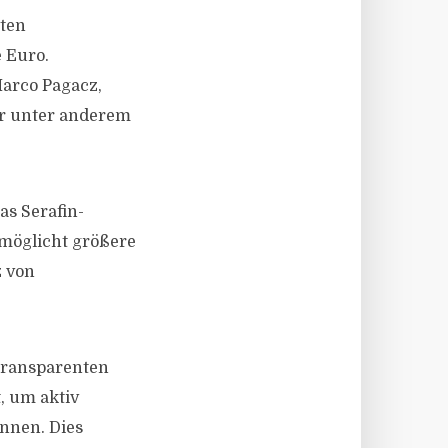
lten
 Euro.
Marco Pagacz,
or unter anderem
as Serafin-
rmöglicht größere
z von
 transparenten
, um aktiv
nnen. Dies