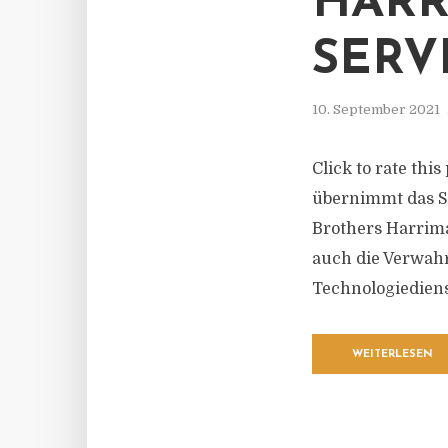
HARR
SERV
10. September 2021
Click to rate thi
übernimmt das S
Brothers Harrima
auch die Verwah
Technologiediens
WEITERLESEN