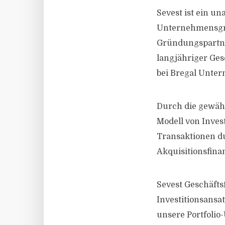
Sevest ist ein un
Unternehmensgru
Gründungspartner
langjähriger Ges
bei Bregal Unter
Durch die gewähl
Modell von Inves
Transaktionen du
Akquisitionsfina
Sevest Geschäfts
Investitionsansa
unsere Portfoli