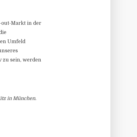
-out-Markt in der
die
len Umfeld
unseres
v zu sein, werden
itz in München.