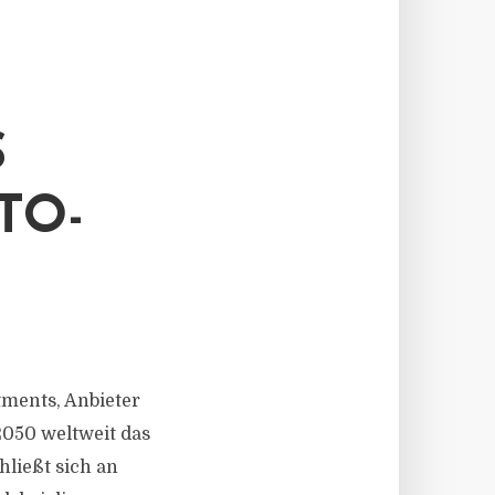
S
TO-
stments, Anbieter
2050 weltweit das
hließt sich an