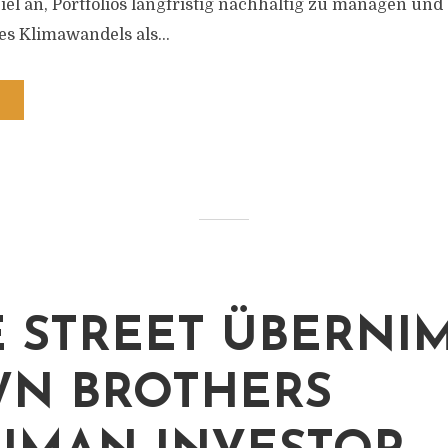
el an, Portfolios langfristig nachhaltig zu managen und 
 Klimawandels als...
E STREET ÜBERNI
N BROTHERS