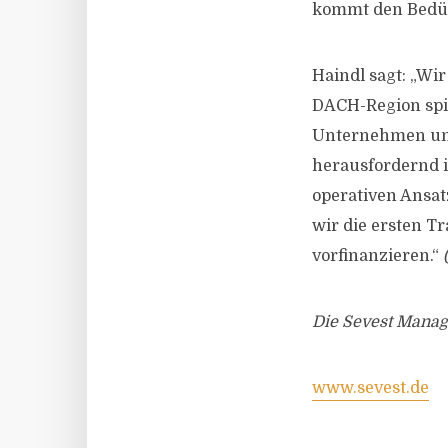
kommt den Bedür
Haindl sagt: „Wi
DACH-Region spie
Unternehmen und
herausfordernd i
operativen Ansat
wir die ersten T
vorfinanzieren.“
Die Sevest Manag
www.sevest.de