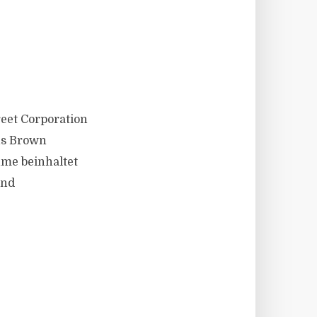
treet Corporation
ns Brown
hme beinhaltet
und