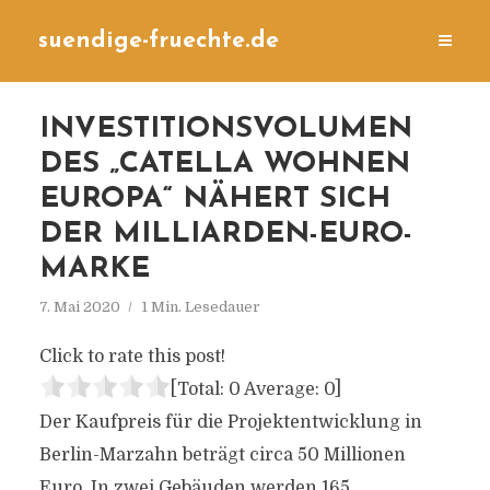
suendige-fruechte.de
INVESTITIONSVOLUMEN
DES „CATELLA WOHNEN
EUROPA“ NÄHERT SICH
DER MILLIARDEN-EURO-
MARKE
7. Mai 2020
1 Min. Lesedauer
Click to rate this post!
[Total:
0
Average:
0
]
Der Kaufpreis für die Projektentwicklung in
Berlin-Marzahn beträgt circa 50 Millionen
Euro. In zwei Gebäuden werden 165