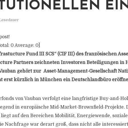
ITUTIONELLEN EI
 Lesedauer
post!
otal:
0
Average:
0
]
frastucture Fund III SCS“ (CIF III) des französischen As
cture Partners zeichneten Investoren Beteiligungen in 
 Vauban gehört zur Asset-Management-Gesellschaft Nati
 erst kürzlich in München ein Deutschlandbüro eröffne
rfonds von Vauban verfolgt eine langfristige Buy-and-Ho
iegend in europäische Mid-Market-Brownfield-Projekte. 
liegt auf den Bereichen Mobilität, Energiewende, soziale
ie Nachfrage war derart groß, dass nicht alle interessie