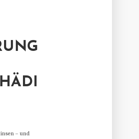
RUNG
HÄDI
zinsen – und