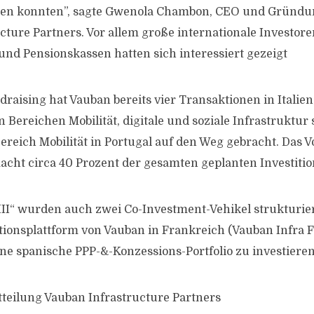
n konnten”, sagte Gwenola Chambon, CEO und Gründun
cture Partners. Vor allem große internationale Investore
nd Pensionskassen hatten sich interessiert gezeigt
draising hat Vauban bereits vier Transaktionen in Italie
 Bereichen Mobilität, digitale und soziale Infrastruktur
ereich Mobilität in Portugal auf den Weg gebracht. Das 
cht circa 40 Prozent der gesamten geplanten Investitio
II“ wurden auch zwei Co-Investment-Vehikel strukturier
itionsplattform von Vauban in Frankreich (Vauban Infra F
e spanische PPP-&-Konzessions-Portfolio zu investiere
tteilung Vauban Infrastructure Partners