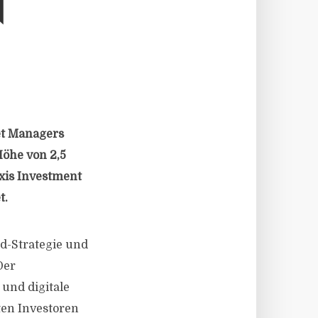
N
set Managers
Höhe von 2,5
xis Investment
t.
ld-Strategie und
Der
 und digitale
rten Investoren