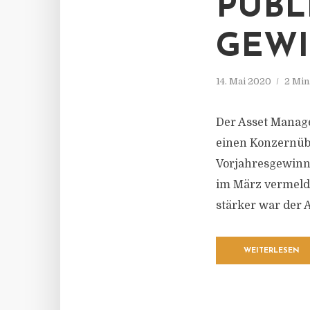
PUBL
GEWI
14. Mai 2020
2 Min
Der Asset Manage
einen Konzernübe
Vorjahresgewinn 
im März vermelde
stärker war der A
WEITERLESEN