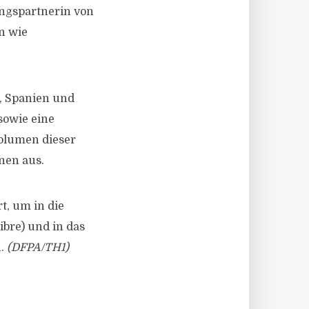
gspartnerin von
n wie
n, Spanien und
 sowie eine
Volumen dieser
nen aus.
t, um in die
ibre) und in das
n.
(DFPA/TH1)