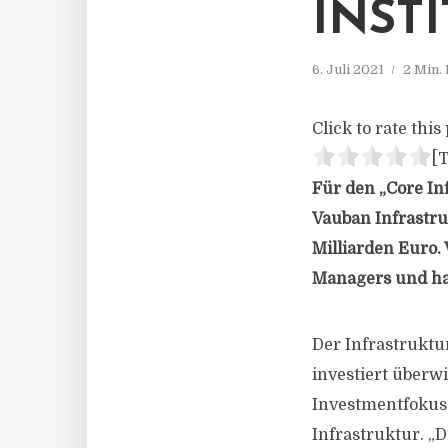
INST
6. Juli 2021
2 Min.
Click to rate this 
[T
Für den „Core In
Vauban Infrastru
Milliarden Euro.
Managers und hat
Der Infrastruktu
investiert überw
Investmentfokus 
Infrastruktur. „D