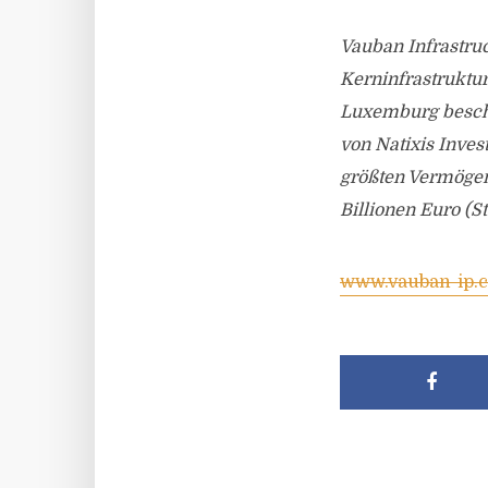
Vauban Infrastruc
Kerninfrastrukturi
Luxemburg beschäf
von Natixis Inve
größten Vermögen
Billionen Euro (St
www.vauban-ip.