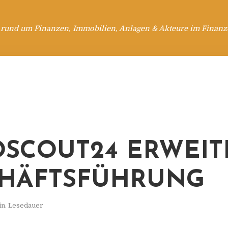
 rund um Finanzen, Immobilien, Anlagen & Akteure im Finanzd
SCOUT24 ERWEIT
HÄFTSFÜHRUNG
in. Lesedauer