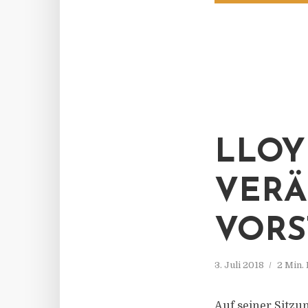
LLOY
VER
VORS
3. Juli 2018
2 Min.
Auf seiner Sitzu