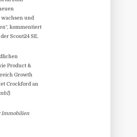
 neuen
zu wachsen und
den“, kommentiert
 der Scout24 SE.
edlichen
wie Product &
Bereich Growth
tet Crockford an
mb1
)
r Immobilien