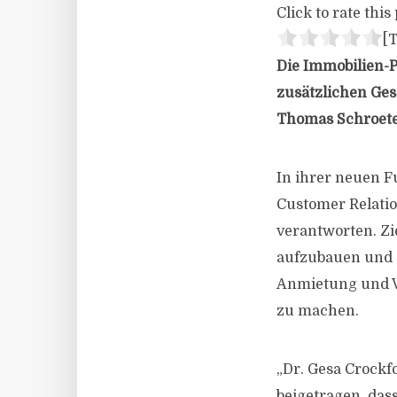
Click to rate this 
[T
Die Immobilien-P
zusätzlichen Ges
Thomas Schroeter
In ihrer neuen F
Customer Relati
verantworten. Zi
aufzubauen und 
Anmietung und Ve
zu machen.
„Dr. Gesa Crockf
beigetragen, da