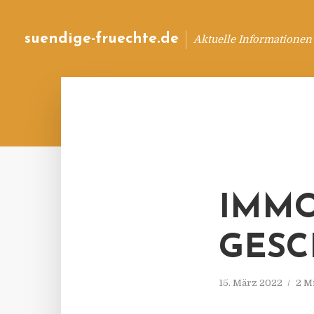
suendige-fruechte.de
Aktuelle Informationen
IMMO
GESC
15. März 2022
2 M