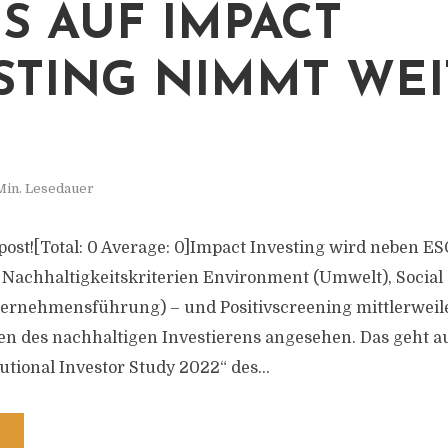
S AUF IMPACT
STING NIMMT WEI
Min. Lesedauer
s post![Total: 0 Average: 0]Impact Investing wird neben E
e Nachhaltigkeitskriterien Environment (Umwelt), Social 
rnehmensführung) – und Positivscreening mittlerweile 
en des nachhaltigen Investierens angesehen. Das geht a
utional Investor Study 2022“ des...