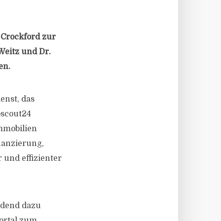
 Crockford zur
Weitz und Dr.
en.
enst, das
oscout24
Immobilien
nanzierung,
und effizienter
idend dazu
ortal zum