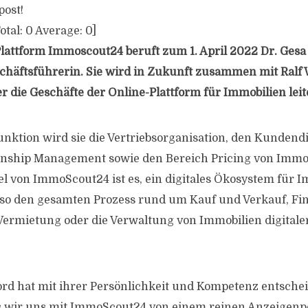
post!
otal:
0
Average:
0
]
lattform Immoscout24 beruft zum 1. April 2022 Dr. Gesa
chäftsführerin. Sie wird in Zukunft zusammen mit Ralf 
 die Geschäfte der Online-Plattform für Immobilien leit
unktion wird sie die Vertriebsorganisation, den Kundendi
onship Management sowie den Bereich Pricing von Imm
el von ImmoScout24 ist es, ein digitales Ökosystem für 
so den gesamten Prozess rund um Kauf und Verkauf, Fi
rmietung oder die Verwaltung von Immobilien digitaler 
ord hat mit ihrer Persönlichkeit und Kompetenz entsche
ss wir uns mit ImmoScout24 von einem reinen Anzeigenp