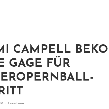
I CAMPELL BEK
E GAGE FÜR
EROPERNBALL-
RITT
 Min. Lesedauer