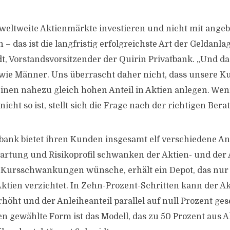
eltweite Aktienmärkte investieren und nicht mit angeb
 – das ist die langfristig erfolgreichste Art der Geldanlag
, Vorstandsvorsitzender der Quirin Privatbank. „Und d
wie Männer. Uns überrascht daher nicht, dass unsere 
nen nahezu gleich hohen Anteil in Aktien anlegen. Wen
cht so ist, stellt sich die Frage nach der richtigen Bera
tbank bietet ihren Kunden insgesamt elf verschiedene Anl
rtung und Risikoprofil schwanken der Aktien- und der A
 Kursschwankungen wünsche, erhält ein Depot, das nur
ktien verzichtet. In Zehn-Prozent-Schritten kann der Akt
rhöht und der Anleiheanteil parallel auf null Prozent ge
en gewählte Form ist das Modell, das zu 50 Prozent aus 