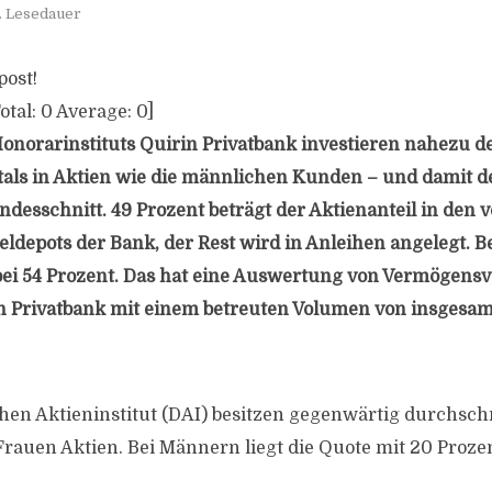
. Lesedauer
post!
otal:
0
Average:
0
]
norarinstituts Quirin Privatbank investieren nahezu d
itals in Aktien wie die männlichen Kunden – und damit d
ndesschnitt. 49 Prozent beträgt der Aktienanteil in den 
eldepots der Bank, der Rest wird in Anleihen angelegt. B
bei 54 Prozent. Das hat eine Auswertung von Vermögens
n Privatbank mit einem betreuten Volumen von insgesamt
en Aktieninstitut (DAI) besitzen gegenwärtig durchschn
 Frauen Aktien. Bei Männern liegt die Quote mit 20 Prozen