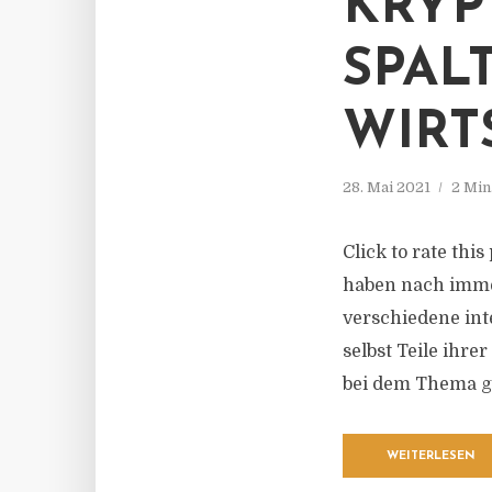
KRY
SPAL
WIRT
28. Mai 2021
2 Min
Click to rate thi
haben nach imme
verschiedene int
selbst Teile ihr
bei dem Thema g
WEITERLESEN