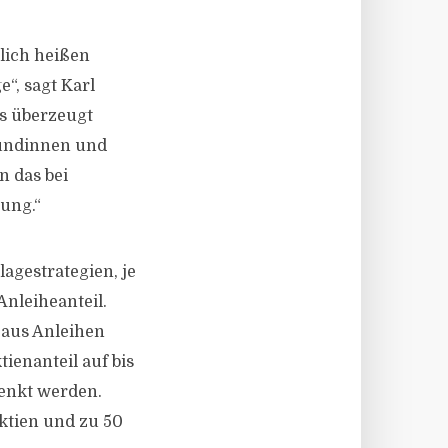
lich heißen
e“, sagt Karl
as überzeugt
Kundinnen und
n das bei
tung.“
agestrategien, je
nleiheanteil.
 aus Anleihen
ienanteil auf bis
senkt werden.
Aktien und zu 50