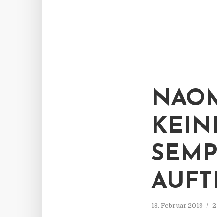
NAOM
KEIN
SEMP
AUFT
13. Februar 2019
2