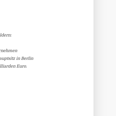
ldern:
ernehmen
uptsitz in Berlin
liarden Euro.