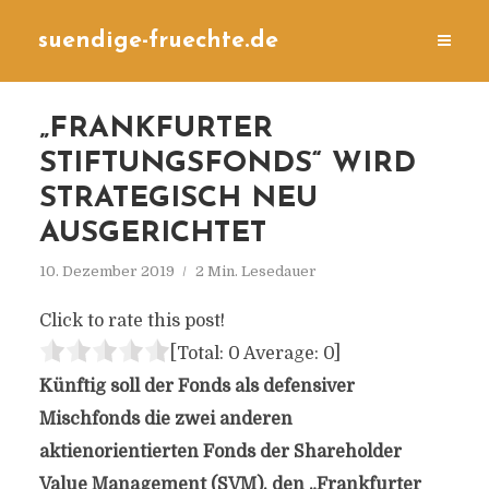
suendige-fruechte.de
„FRANKFURTER
STIFTUNGSFONDS“ WIRD
STRATEGISCH NEU
AUSGERICHTET
10. Dezember 2019
2 Min. Lesedauer
Click to rate this post!
[Total:
0
Average:
0
]
Künftig soll der Fonds als defensiver
Mischfonds die zwei anderen
aktienorientierten Fonds der Shareholder
Value Management (SVM), den „Frankfurter