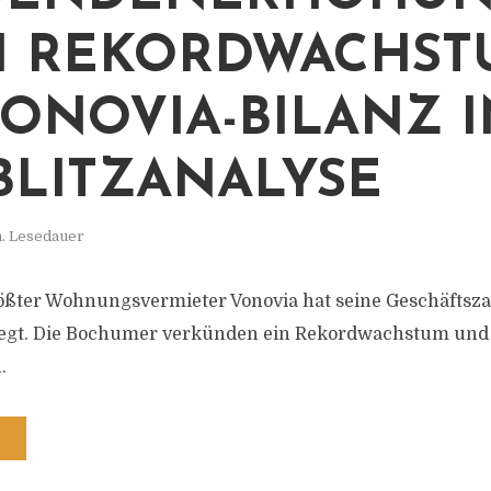
 REKORDWACHST
VONOVIA-BILANZ I
BLITZANALYSE
n. Lesedauer
ßter Wohnungsvermieter Vonovia hat seine Geschäftsza
legt. Die Bochumer verkünden ein Rekordwachstum und
.