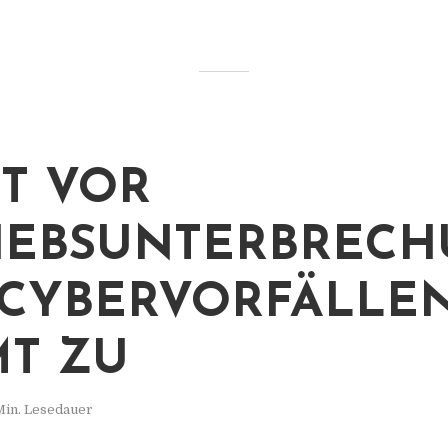
T VOR
IEBSUNTERBREC
CYBERVORFÄLLE
T ZU
Min. Lesedauer