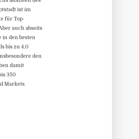
sechs Monaten des
tstadt ist im
te für Top-
 Aber auch abseits
e in den besten
 bis zu 4,0
insbesondere den
iben damit
bis 350
al Markets