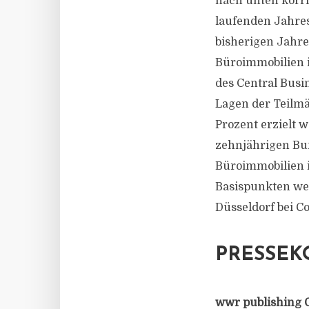
nach unten korri
laufenden Jahres
bisherigen Jahres
Büroimmobilien im
des Central Busi
Lagen der Teilmä
Prozent erzielt 
zehnjährigen Bun
Büroimmobilien i
Basispunkten weit
Düsseldorf bei Co
PRESSEK
wwr publishing 