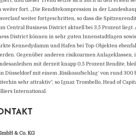
giert, und dieser Trend setzte sich auch in den ersten 
 weiter fort. „Die Renditekompression in der Landeshaup
verlauf weiter fortgeschritten, so dass die Spitzenrendi
 Central Business District aktuell bei 3,5 Prozent liegt.
ness District können in sehr guten Innenstadtlagen sowi
rkte Kennedydamm und Hafen bei Top-Objekten ebenfalls
werden. Gegenüber anderen risikoarmen Anlageklassen, 
desanleihen mit derzeit knapp 0,5 Prozent Rendite, ble
n Düsseldorf mit einem ,Risikoaufschlag‘ von rund 300 
erhin sehr attraktiv“, so Ignaz Trombello, Head of Capit
lliers International.
ONTAKT
GmbH & Co. KG