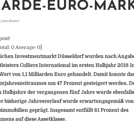
IARDE-EURO-MAR
 Lesedauer
post!
otal:
0
Average:
0
]
ichen Investmentmarkt Düsseldorf wurden nach Angab
leisters Colliers International im ersten Halbjahr 2018 
ert von 1,1 Milliarden Euro gehandelt. Damit konnte da
orjahreszeitraumes um 47 Prozent gesteigert werden. D
en Halbjahre der vergangenen fünf Jahre wurde ebenfall
Der bisherige Jahresverlauf wurde erwartungsgemäß von
mmobilien geprägt. Insgesamt entfällt 61 Prozent des
mens auf diese Assetklasse.