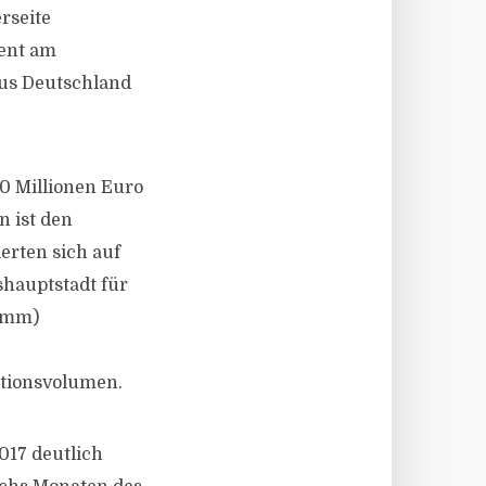
rseite
zent am
aus Deutschland
0 Millionen Euro
n ist den
erten sich auf
shauptstadt für
damm)
ktionsvolumen.
017 deutlich