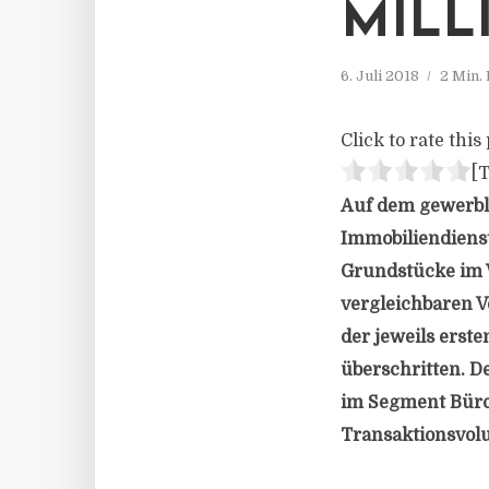
MILL
6. Juli 2018
2 Min.
Click to rate this 
[T
Auf dem gewerbl
Immobiliendienst
Grundstücke im W
vergleichbaren V
der jeweils erst
überschritten. 
im Segment Büroi
Transaktionsvolu