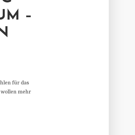
UM –
N
hlen für das
 wollen mehr