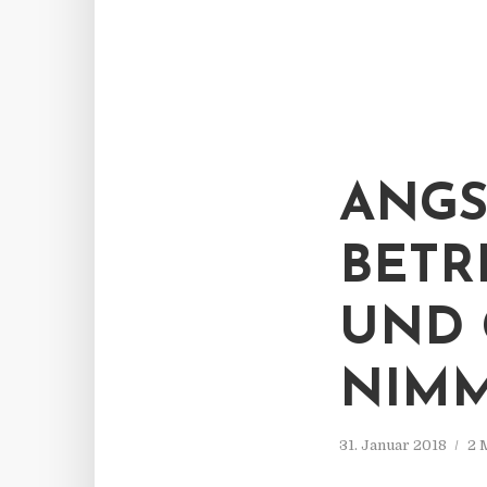
ANGS
BETR
UND 
NIMM
31. Januar 2018
2 