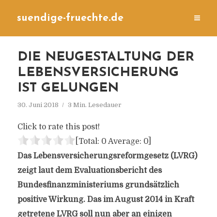
suendige-fruechte.de
DIE NEUGESTALTUNG DER
LEBENSVERSICHERUNG
IST GELUNGEN
30. Juni 2018
3 Min. Lesedauer
Click to rate this post!
[Total:
0
Average:
0
]
Das Lebensversicherungsreformgesetz (LVRG)
zeigt laut dem Evaluationsbericht des
Bundesfinanzministeriums grundsätzlich
positive Wirkung. Das im August 2014 in Kraft
getretene LVRG soll nun aber an einigen