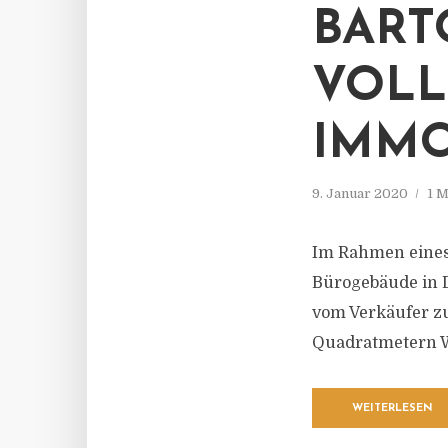
BART
VOLL
IMMO
9. Januar 2020
1 M
Im Rahmen eines
Bürogebäude in D
vom Verkäufer z
Quadratmetern Wo
WEITERLESEN