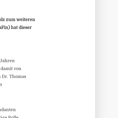
olz zum weiteren
aFin) hat dieser
 Jahren
 damit von
en Dr. Thomas
m
ndanten
ige Rolle.