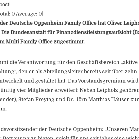
post!
otal:
0
Average:
0
]
 der Deutsche Oppenheim Family Office hat Oliver Leiph
. Die Bundesanstalt für Finanzdienstleistungsaufsicht (B
em Multi Family Office zugestimmt.
mt die Verantwortung für den Geschäftsbereich „aktive
ung“, den er als Abteilungsleiter bereits seit über zehn
twickelt und gestaltet hat. Das Vorstandsgremium wird
 künftig vier Mitglieder erweitert: Neben Leipholz gehör
ender), Stefan Freytag und Dr. Jörn Matthias Häuser zu
um.
ndsvorsitzender der Deutsche Oppenheim: „Unseren Ma
r Betreuung zu bieten, spielt für uns seit jeher eine wicht