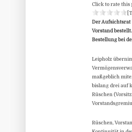
Click to rate this 
[T
Der Aufsichtsrat
Vorstand bestellt
Bestellung bei d
Leipholz übernim
Vermögensverwalt
maßgeblich miten
bislang drei auf
Rüschen (Vorsitz
Vorstandsgremi
Rüschen, Vorsta
Kontinuität in de