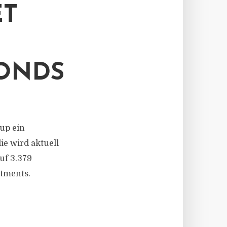
ET
FONDS
up ein
ie wird aktuell
uf 3.379
rtments.