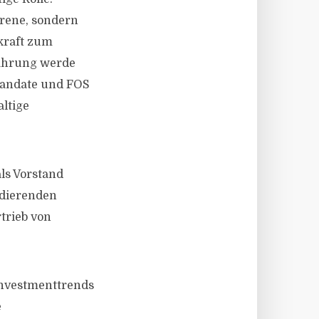
hrene, sondern
kraft zum
fahrung werde
mandate und FOS
ltige
ls Vorstand
ndierenden
trieb von
 Investmenttrends
e