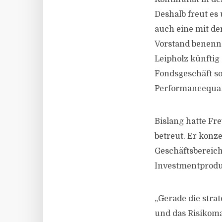
Deshalb freut es
auch eine mit d
Vorstand benenn
Leipholz künfti
Fondsgeschäft so
Performancequali
Bislang hatte Fr
betreut. Er konz
Geschäftsbereic
Investmentprodu
„Gerade die stra
und das Risikom