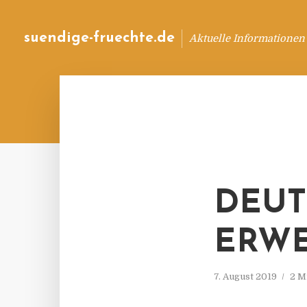
suendige-fruechte.de
Aktuelle Informationen
DEUT
ERWE
7. August 2019
2 M