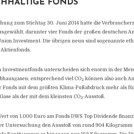
HALTIGE FONDS
hung zum Stichtag 30. Juni 2014 hatte die Verbrauche
usgewählt, darunter vier Fonds der großen deutschen Anb
nion Investment. Die übrigen neun sind sogenannte eth
 Aktienfonds.
n Investmentfonds unterscheiden sich enorm in der Me
ibhausgasen; entsprechend viel CO
können also auch An
2
er Fonds mit dem größten Klima-Fußabdruck mehr als fün
Gase als der mit dem kleinsten CO
-Ausstoß.
2
Wert von 1.000 Euro am Fonds DWS Top Dividende finanzi
er Untersuchung den Ausstoß von rund 904 Kilogramm