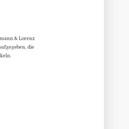
chmann & Lorenz
aufgegeben, die
keln.