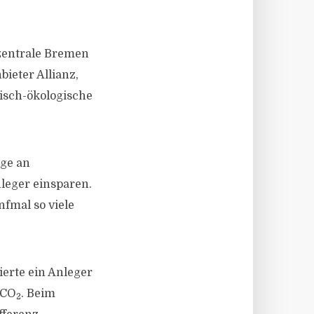
rzentrale Bremen
ieter Allianz,
isch-ökologische
nge an
leger einsparen.
fmal so viele
erte ein Anleger
 CO
. Beim
2