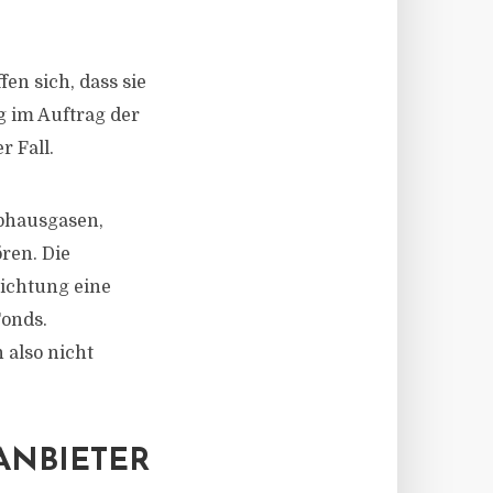
fen sich, dass sie
g im Auftrag der
r Fall.
ibhausgasen,
en. Die
richtung eine
Fonds.
 also nicht
BIETER U