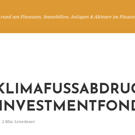
 rund um Finanzen, Immobilien, Anlagen & Akteure im Finanzd
KLIMAFUSSABDRUCK
NVESTMENTFOND
2 Min. Lesedauer