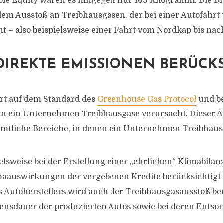
ble Equity waren es hingegen nur 163 Kilogramm. Die Di
dem Ausstoß an Treibhausgasen, der bei einer Autofahrt
ht – also beispielsweise einer Fahrt vom Nordkap bis nac
DIREKTE EMISSIONEN BERÜCKS
ert auf dem Standard des
Greenhouse Gas Protocol
und be
en ein Unternehmen Treibhausgase verursacht. Dieser A
ämtliche Bereiche, in denen ein Unternehmen Treibhaus
elsweise bei der Erstellung einer „ehrlichen“ Klimabilan
imaauswirkungen der vergebenen Kredite berücksichtigt 
s Autoherstellers wird auch der Treibhausgasausstoß ber
nsdauer der produzierten Autos sowie bei deren Entsor