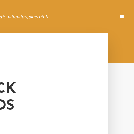
ienstleistungsbereich
 V
S