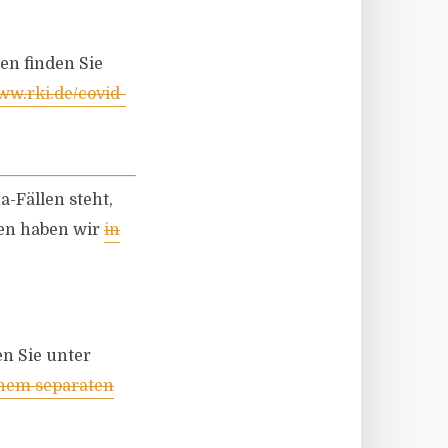
en finden Sie
w.rki.de/covid-
a-Fällen steht,
nen haben wir
in
n Sie unter
inem separaten