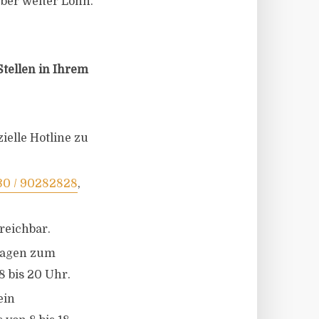
eber weiter Lohn.
tellen in Ihrem
ielle Hotline zu
30 / 90282828
,
rreichbar.
Fragen zum
8 bis 20 Uhr.
ein