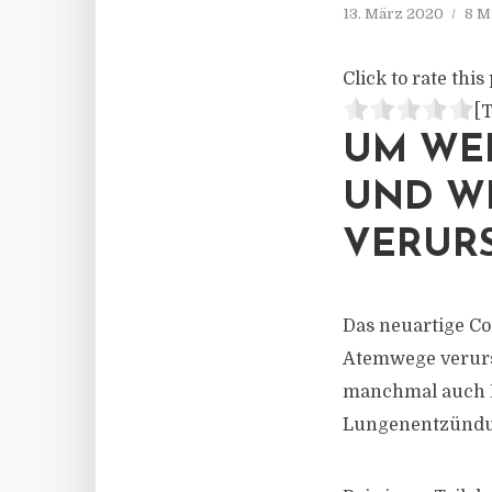
13. März 2020
8 M
Click to rate this 
[T
UM WEL
UND W
VERURS
Das neuartige Co
Atemwege verurs
manchmal auch D
Lungenentzünd