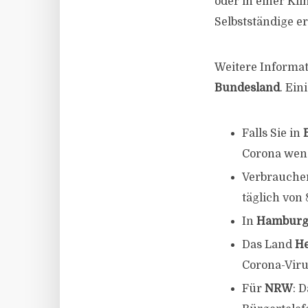
oder in einer Kli
Selbstständige er
Weitere Informat
Bundesland
. Ei
Falls Sie in
Corona wen
Verbrauche
täglich von 
In
Hambur
Das Land
H
Corona-Viru
Für
NRW
: 