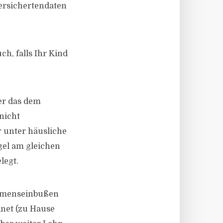
Versichertendaten
h, falls Ihr Kind
 er das dem
nicht
 unter häusliche
gel am gleichen
legt.
ommenseinbußen
dnet (zu Hause