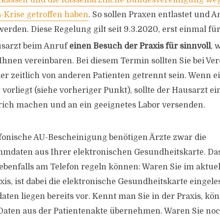
kassen und die Kassenärztliche Bundesvereinigung we
-Krise getroffen haben
. So sollen Praxen entlastet und
erden. Diese Regelung gilt seit 9.3.2020, erst einmal fü
usarzt beim Anruf
einen Besuch der Praxis für sinnvoll
, 
Ihnen vereinbaren. Bei diesem Termin sollten Sie bei Ve
er zeitlich von anderen Patienten getrennt sein. Wenn e
vorliegt (siehe vorheriger Punkt), sollte der Hausarzt e
ich machen und an ein geeignetes Labor versenden.
efonische AU-Bescheinigung benötigen Ärzte zwar die
mdaten aus Ihrer elektronischen Gesundheitskarte. Das 
ebenfalls am Telefon regeln können: Waren Sie im aktue
axis, ist dabei die elektronische Gesundheitskarte einge
aten liegen bereits vor. Kennt man Sie in der Praxis, kö
 Daten aus der Patientenakte übernehmen. Waren Sie noc