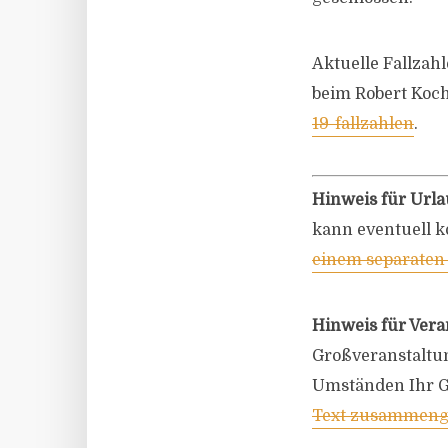
Aktuelle Fallzah
beim Robert Koch
19-fallzahlen
.
Hinweis für Urla
kann eventuell k
einem separaten
Hinweis für Vera
Großveranstaltu
Umständen Ihr G
Text zusammenge