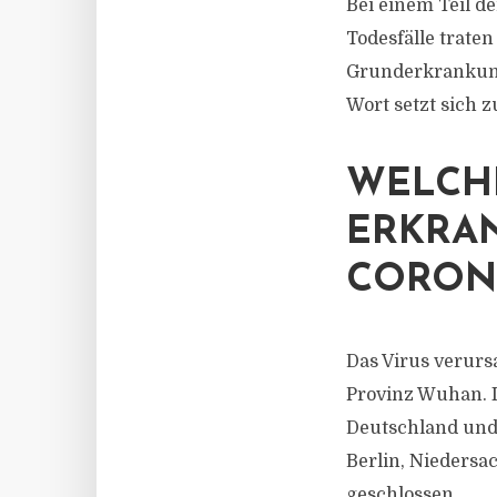
Bei einem Teil d
Todesfälle traten
Grunderkrankunge
Wort setzt sich
WELCH
ERKRA
CORON
Das Virus verur
Provinz Wuhan. I
Deutschland und 
Berlin, Niedersa
geschlossen.