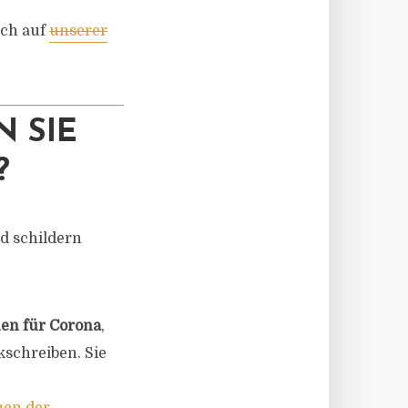
uch auf
unserer
 SIE
?
nd schildern
en für Corona
,
kschreiben. Sie