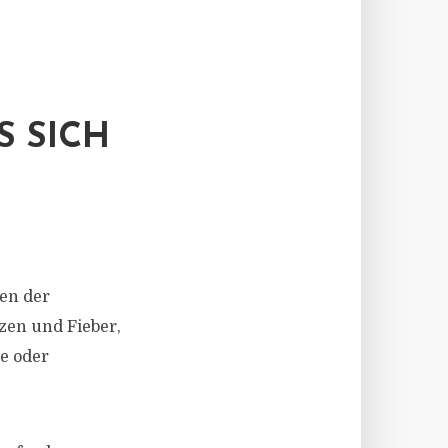
S SICH
en der
en und Fieber,
e oder