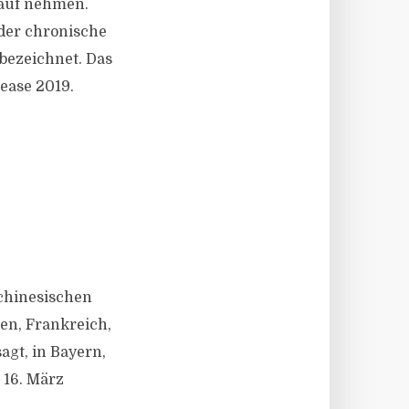
lauf nehmen.
oder chronische
bezeichnet. Das
sease 2019.
chinesischen
en, Frankreich,
gt, in Bayern,
 16. März