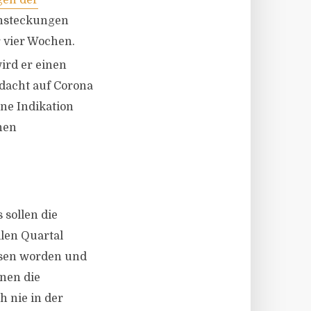
gen der
 Ansteckungen
r vier Wochen.
wird er einen
rdacht auf Corona
ine Indikation
inen
sollen die
llen Quartal
lesen worden und
nnen die
h nie in der