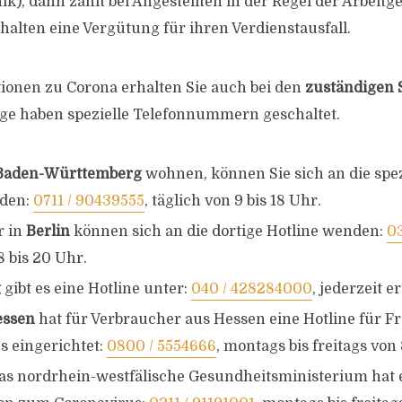
nik), dann zahlt bei Angestellten in der Regel der Arbeitg
halten eine Vergütung für ihren Verdienstausfall.
ionen zu Corona erhalten Sie auch bei den
zuständigen S
nige haben spezielle Telefonnummern geschaltet.
Baden-Württemberg
wohnen, können Sie sich an die spez
den:
0711 / 90439555
, täglich von 9 bis 18 Uhr.
r in
Berlin
können sich an die dortige Hotline wenden:
0
8 bis 20 Uhr.
g
gibt es eine Hotline unter:
040 / 428284000
, jederzeit e
essen
hat für Verbraucher aus Hessen eine Hotline für 
s eingerichtet:
0800 / 5554666
, montags bis freitags von 
Das nordrhein-westfälische Gesundheitsministerium hat 