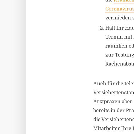
die
Kranken
Coronavirus
vermieden w
Hält Ihr Ha
Termin mit 
räumlich od
zur Testung 
Rachenabstr
Auch für die tel
Versichertenstam
Arztpraxen aber 
bereits in der Pr
die Versichertend
Mitarbeiter Ihre