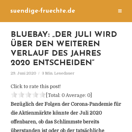
suendige-fruechte.de
BLUEBAY: „DER JULI WIRD
ÜBER DEN WEITEREN
VERLAUF DES JAHRES
2020 ENTSCHEIDEN“
29. Juni 2020
3 Min. Lesedauer
Click to rate this post!
[Total:
0
Average:
0
]
Bezüglich der Folgen der Corona-Pandemie für
die Aktienmärkte könnte der Juli 2020
offenbaren, ob das Schlimmste bereits
überstanden ist oder ob der tatsächliche