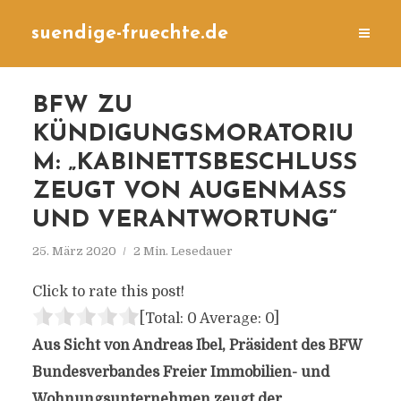
suendige-fruechte.de
BFW ZU
KÜNDIGUNGSMORATORIU
M: „KABINETTSBESCHLUSS
ZEUGT VON AUGENMASS U
ND VERANTWORTUNG“
25. März 2020
2 Min. Lesedauer
Click to rate this post!
[Total:
0
Average:
0
]
Aus Sicht von Andreas Ibel, Präsident des BFW
Bundesverbandes Freier Immobilien- und
Wohnungsunternehmen zeugt der